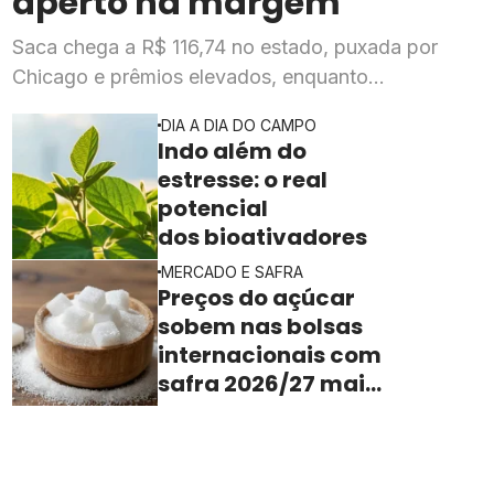
aperto na margem
Saca chega a R$ 116,74 no estado, puxada por
Chicago e prêmios elevados, enquanto
esmagadoras enfrentam queda de mais de 20% na
DIA A DIA DO CAMPO
rentabilidade
Indo além do
estresse: o real
potencial
dos bioativadores
MERCADO E SAFRA
Preços do açúcar
sobem nas bolsas
internacionais com
safra 2026/27 mais
apertada