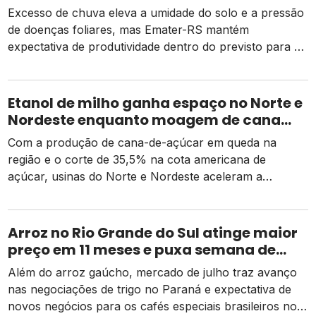
Excesso de chuva eleva a umidade do solo e a pressão
de doenças foliares, mas Emater-RS mantém
expectativa de produtividade dentro do previsto para a
safra 2026
Etanol de milho ganha espaço no Norte e
Nordeste enquanto moagem de cana
recua e tarifa dos EUA pressiona usinas
Com a produção de cana-de-açúcar em queda na
região e o corte de 35,5% na cota americana de
açúcar, usinas do Norte e Nordeste aceleram a
diversificação para o etanol de milho como alternativa
de receita e competitividade.
Arroz no Rio Grande do Sul atinge maior
preço em 11 meses e puxa semana de
valorização no campo
Além do arroz gaúcho, mercado de julho traz avanço
nas negociações de trigo no Paraná e expectativa de
novos negócios para os cafés especiais brasileiros no