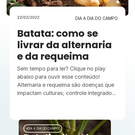
22/02/2022
DIA A DIA DO CAMPO
Batata: como se
livrar da alternaria
e da requeima
Sem tempo para ler? Clique no play
abaixo para ouvir esse conteúdo!
Alternaria e requeima são doenças que
impactam culturas; controle integrado e
uso adequado de fungicidas são
essenciais para minimizar danos. Saiba
mais. A cultura de batata (Solanum
tuberosum L.) é extremamente
DIA A DIA DO CAMPO
importante para o país e para o mundo.