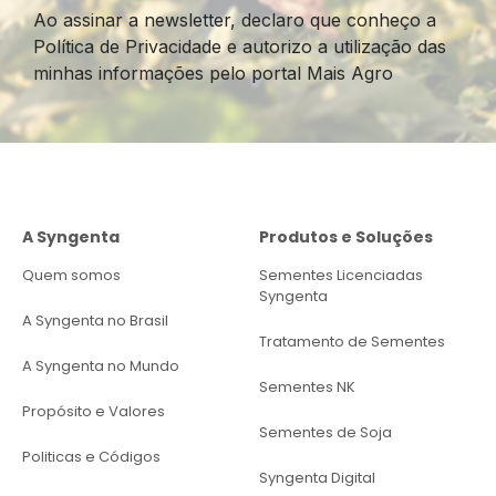
Ao assinar a newsletter, declaro que conheço a
Política de Privacidade e autorizo a utilização das
minhas informações pelo portal Mais Agro
A Syngenta
Produtos e Soluções
Quem somos
Sementes Licenciadas
Syngenta
A Syngenta no Brasil
Tratamento de Sementes
A Syngenta no Mundo
Sementes NK
Propósito e Valores
Sementes de Soja
Politicas e Códigos
Syngenta Digital