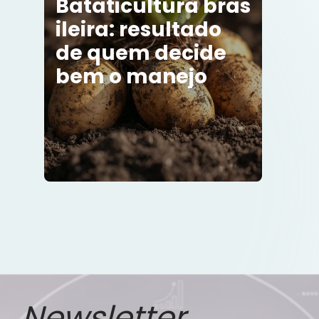
Bataticultura bras
Considerada a primeira commodity […]
ileira: resultado
de quem decide
bem o manejo
Newsletter