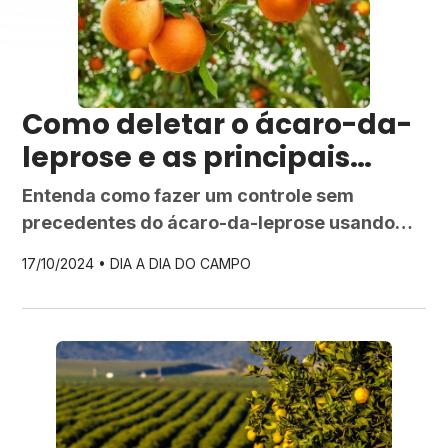
Como deletar o ácaro-da-
leprose e as principais
pragas dos citrus?
Entenda como fazer um controle sem
precedentes do ácaro-da-leprose usando
uma tecnologia inovadora que prolonga a
17/10/2024 •
DIA A DIA DO CAMPO
proteção dos pomares de citrus