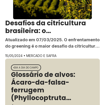
Desafios da citricultura
brasileira: o
enfrentamento ao
Atualizado em 07/03/2025. O enfrentamento
greening
do greening é o maior desafio da citricultura
brasileira, exigindo inovação, controle
15/05/2024 •
MERCADO E SAFRA
rigoroso e colaboração do setor. Saiba mais.
A citricultura brasileira desempenha um
DIA A DIA DO CAMPO
DIA 
papel de importância estratégica, com um
Glossário de alvos:
Ma
histórico de liderança na produção e na
Ácaro-da-falsa-
ch
exportação, no abastecimento mundial de
ferrugem
di
frutas cítricas e seus derivados. Segundo
(Phyllocoptruta
estimativas da […]
O ma