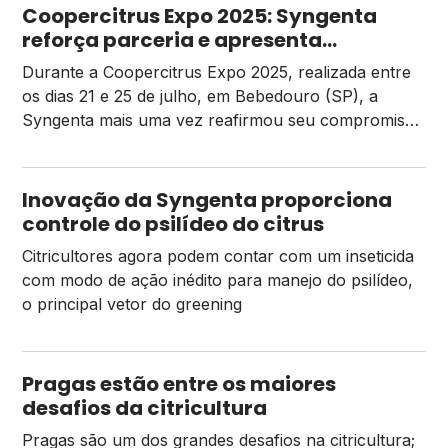
Coopercitrus Expo 2025: Syngenta
reforça parceria e apresenta
tecnologias inovadoras
Durante a Coopercitrus Expo 2025, realizada entre
os dias 21 e 25 de julho, em Bebedouro (SP), a
Syngenta mais uma vez reafirmou seu compromisso
com a inovação agrícola e, além disso, reforçou a
parceria de longa data com os cooperados da
Coopercitrus. Nesse contexto, o evento se
Inovação da Syngenta proporciona
consolidou como uma vitrine estratégica, onde a […]
controle do psilídeo do citrus
Citricultores agora podem contar com um inseticida
com modo de ação inédito para manejo do psilídeo,
o principal vetor do greening
Pragas estão entre os maiores
desafios da citricultura
Pragas são um dos grandes desafios na citricultura;