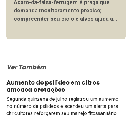
oleivora)
fre
Ácaro-da-falsa-ferrugem é praga que
deva
demanda monitoramento preciso;
inte
compreender seu ciclo e alvos ajuda a
dos
Ler 
evitar danos significativos. Invista no
gre
controle. O ácaro-da-falsa-ferrugem
Ler mais
Hua
(Phyllocoptruta oleivora) é uma das
citr
pragas dos citros mais comuns e
que 
economicamente relevantes na
Ver Também
mund
citricultura brasileira, capaz de causar
danos significativos na qualidade e na
Aumento do psilídeo em citros
comercialização dos frutos. Apesar de
ameaça brotações
seu tamanho microscópico, […]
Segunda quinzena de julho registrou um aumento
no número de psilídeos e acendeu um alerta para
citricultores reforçarem seu manejo fitossanitário