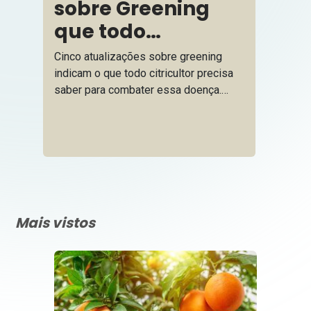
sobre Greening
que todo
citricultor precisa
Cinco atualizações sobre greening
saber
indicam o que todo citricultor precisa
saber para combater essa doença.
Mantenha seus pomares saudáveis
com as técnicas certas
Mais vistos