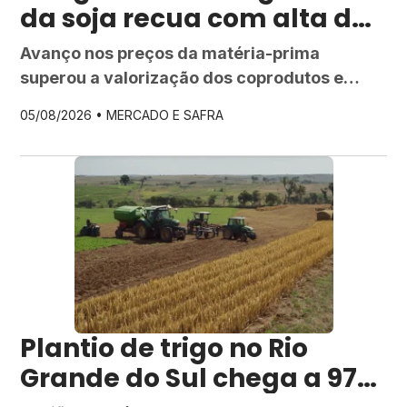
da soja recua com alta do
grão em Mato Grosso
Avanço nos preços da matéria-prima
superou a valorização dos coprodutos e
pressionou a rentabilidade da indústria
05/08/2026 •
MERCADO E SAFRA
processadora em julho, segundo o Imea
Plantio de trigo no Rio
Grande do Sul chega a 97%,