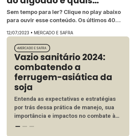
do algodão e quais
indicadores acompanhar?
Sem tempo para ler? Clique no play abaixo
para ouvir esse conteúdo. Os últimos 40
anos são reconhecidos pelos grandes
12/07/2023 •
MERCADO E SAFRA
investimentos e avanços na agricultura
brasileira, a fim de posicionar o país com
MERCADO E SAFRA
MER
competitividade no mercado internacional.
Vazio sanitário 2024:
Sa
Um grande destaque é o salto de
combatendo a
al
produtividade do algodão em caroço, que
ferrugem-asiática da
pa
apresenta uma diferença de 835,65% […]
soja
Aco
de a
Entenda as expectativas e estratégias
che
por trás dessa prática de manejo, sua
glob
importância e impactos no combate à
Ler 
principal doença que afeta a cultura da
soja no mundo
Ler mais