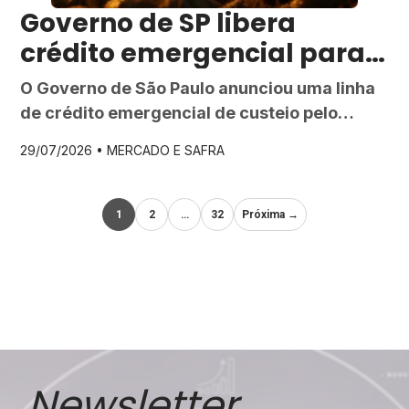
Governo de SP libera
crédito emergencial para
produtores rurais
O Governo de São Paulo anunciou uma linha
atingidos pelo temporal
de crédito emergencial de custeio pelo
em Ribeirão Preto
Fundo de Expansão do Agronegócio Paulista
29/07/2026 •
MERCADO E SAFRA
(FEAP), destinada a produtores rurais da
região de Ribeirão Preto afetados pelo
temporal do dia 24 de julho. A medida
1
2
…
32
Próxima →
permite financiamentos de até R$ 150 mil por
produtor, com taxa efetiva de 3% ao […]
Newsletter