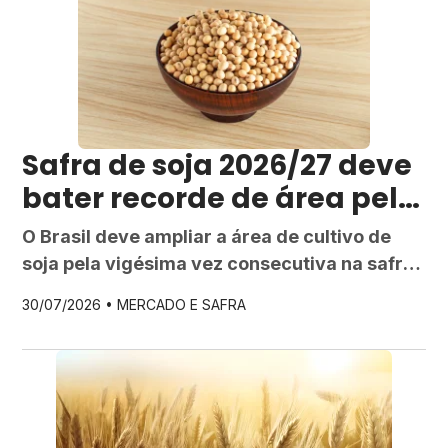
Safra de soja 2026/27 deve
bater recorde de área pelo
20º ano seguido, aponta
O Brasil deve ampliar a área de cultivo de
Datagro
soja pela vigésima vez consecutiva na safra
de soja 2026/27. É o que aponta o primeiro
30/07/2026 •
MERCADO E SAFRA
levantamento da consultoria Datagro, que
projeta 49,3 milhões de hectares semeados
com a oleaginosa no país. O número
representa um incremento de apenas 0,3%
frente à área de 2025/26, mas confirma […]