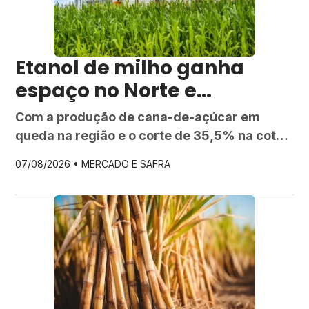
Etanol de milho ganha
espaço no Norte e
Nordeste enquanto
Com a produção de cana-de-açúcar em
moagem de cana recua e
queda na região e o corte de 35,5% na cota
tarifa dos EUA pressiona
americana de açúcar, usinas do Norte e
07/08/2026 •
MERCADO E SAFRA
Nordeste aceleram a diversificação para o
usinas
etanol de milho como alternativa de receita e
competitividade.