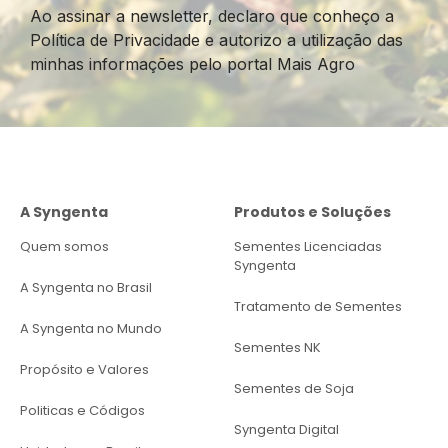
Ao assinar a newsletter, declaro que conheço a
Política de Privacidade e autorizo a utilização das
minhas informações pelo portal Mais Agro
A Syngenta
Produtos e Soluções
Quem somos
Sementes Licenciadas
Syngenta
A Syngenta no Brasil
Tratamento de Sementes
A Syngenta no Mundo
Sementes NK
Propósito e Valores
Sementes de Soja
Politicas e Códigos
Syngenta Digital