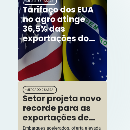
MERCADO E SAFRA
Tarifaço dos EUA
no agro atinge
36,5% das
exportações do
agronegócio
brasileiro
MERCADO E SAFRA
Setor projeta novo
recorde para as
exportações de
algodão
Embarques acelerados, oferta elevada