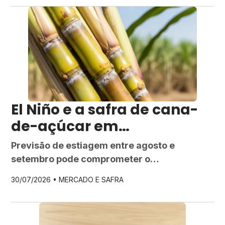
El Niño e a safra de cana-
de-açúcar em
Pernambuco:
Previsão de estiagem entre agosto e
irregularidade nas chuvas
setembro pode comprometer o
acende alerta no setor
desenvolvimento dos canaviais e reduzir a
30/07/2026 •
MERCADO E SAFRA
produtividade da safra no estado