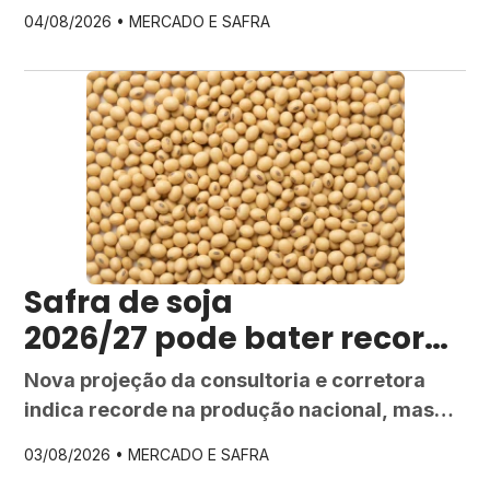
milhões de toneladas, mesmo com a
04/08/2026 •
MERCADO E SAFRA
"safrinha" ainda abaixo do pico histórico
Safra de soja
2026/27 pode bater record
e no Brasil, projeta StoneX
Nova projeção da consultoria e corretora
indica recorde na produção nacional, mas
alerta que o El Niño pode alterar o cenário
03/08/2026 •
MERCADO E SAFRA
até a colheita