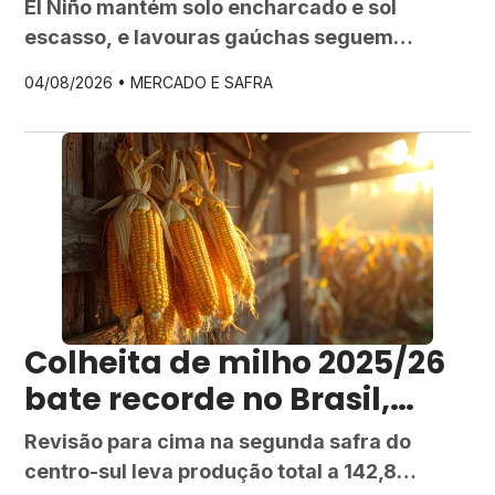
mas umidade do solo
El Niño mantém solo encharcado e sol
ainda freia o ritmo
escasso, e lavouras gaúchas seguem
concentradas na fase vegetativa, aponta a
04/08/2026 •
MERCADO E SAFRA
Emater
Colheita de milho 2025/26
bate recorde no Brasil,
aponta AgRural
Revisão para cima na segunda safra do
centro-sul leva produção total a 142,8