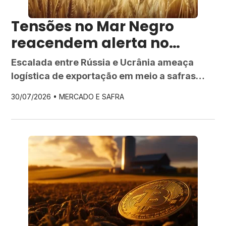
Tensões no Mar Negro
reacendem alerta no
mercado de trigo global
Escalada entre Rússia e Ucrânia ameaça
logística de exportação em meio a safras
menores nos EUA, na União Europeia e em
30/07/2026 •
MERCADO E SAFRA
outros grandes fornecedores