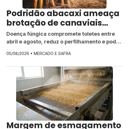
Podridão abacaxi ameaça
brotação de canaviais
recém-plantados
Doença fúngica compromete toletes entre
abril e agosto, reduz o perfilhamento e pode
afetar a produtividade da cana por vários
05/08/2026 •
MERCADO E SAFRA
cortes seguidos; prevenção começa na
escolha das mudas
Margem de esmagamento