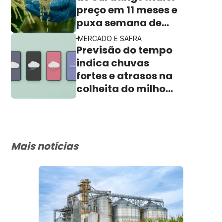
preço em 11 meses e
puxa semana de
valorização no
MERCADO E SAFRA
campo
Previsão do tempo
indica chuvas
fortes e atrasos na
colheita do milho
de 2ª safra
Mais notícias