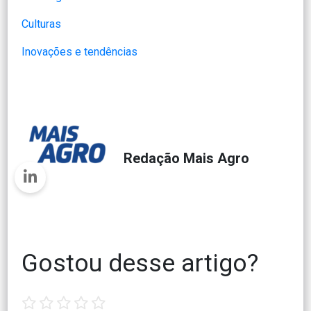
Culturas
Inovações e tendências
Redação Mais Agro
Gostou desse artigo?
1
2
3
4
5
star
stars
stars
stars
stars