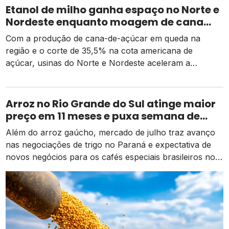
Etanol de milho ganha espaço no Norte e
Nordeste enquanto moagem de cana
recua e tarifa dos EUA pressiona usinas
Com a produção de cana-de-açúcar em queda na
região e o corte de 35,5% na cota americana de
açúcar, usinas do Norte e Nordeste aceleram a
diversificação para o etanol de milho como alternativa
de receita e competitividade.
Arroz no Rio Grande do Sul atinge maior
preço em 11 meses e puxa semana de
valorização no campo
Além do arroz gaúcho, mercado de julho traz avanço
nas negociações de trigo no Paraná e expectativa de
novos negócios para os cafés especiais brasileiros no
exterior