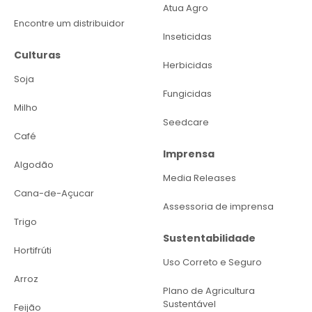
Atua Agro
Encontre um distribuidor
Inseticidas
Culturas
Herbicidas
Soja
Fungicidas
Milho
Seedcare
Café
Imprensa
Algodão
Media Releases
Cana-de-Açucar
Assessoria de imprensa
Trigo
Sustentabilidade
Hortifrúti
Uso Correto e Seguro
Arroz
Plano de Agricultura
Sustentável
Feijão