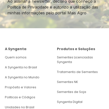
Ao assinar a newsletter, declaro que conheço a
Política de Privacidade e autorizo a utilização das
minhas informações pelo portal Mais Agro
A Syngenta
Produtos e Soluções
Quem somos
Sementes Licenciadas
Syngenta
A Syngenta no Brasil
Tratamento de Sementes
A Syngenta no Mundo
Sementes NK
Propósito e Valores
Sementes de Soja
Politicas e Códigos
Syngenta Digital
Unidades no Brasil