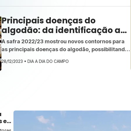
Principais doenças do
algodão: da identificação ao
controle
A safra 2022/23 mostrou novos contornos para
as principais doenças do algodão, possibilitando
prever estratégias de manejo para simplificar o
28/12/2023 •
DIA A DIA DO CAMPO
controle no próximo ciclo
a
s e
tores