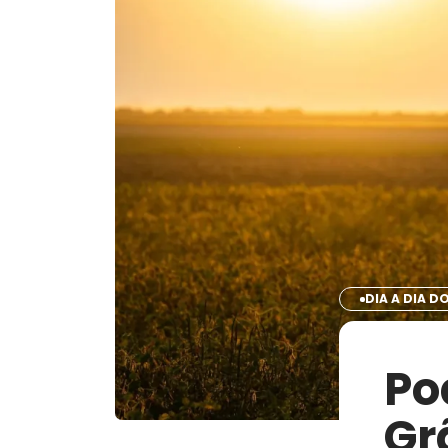
DIA A DIA 
Po
Gr