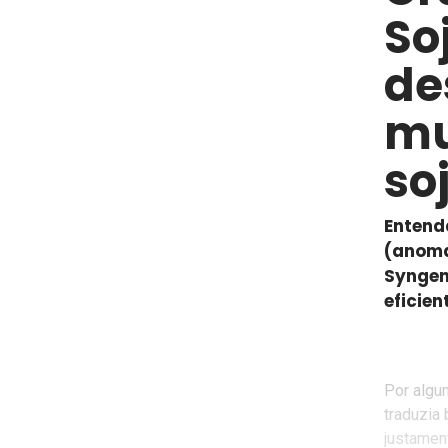
So
de
mu
so
Entend
(anoma
Syngen
eficient
Por algu
traduzia
justament