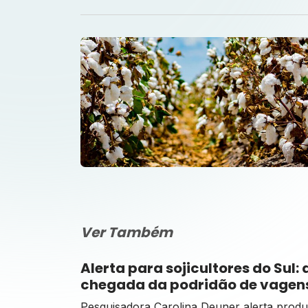
Ver Também
Alerta para sojicultores do Sul: 
chegada da podridão de vagen
grãos (anomalia da soja)
Pesquisadora Carolina Deuner alerta produ