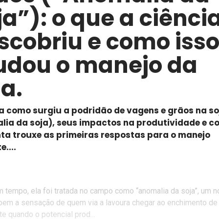
ja”): o que a ciênci
scobriu e como iss
dou o manejo da
ja.
a como surgiu a podridão de vagens e grãos na so
lia da soja), seus impactos na produtividade e c
ta trouxe as primeiras respostas para o manejo
e....
m tempo, ela foi tratada no campo como “anomalia da soja”, um 
 bem a sensação de quem via a lavoura chegar ao enchimento de 
e quando o potencial prod...