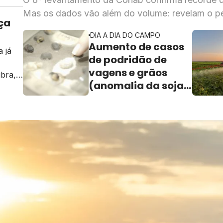
Mas os dados vão além do volume: revelam o p
ça
cada momento do ciclo da soja
DIA A DIA DO CAMPO
Aumento de casos
 já
de podridão de
vagens e grãos
ibra,
(anomalia da soja)
na região Sul: o que
fazer?