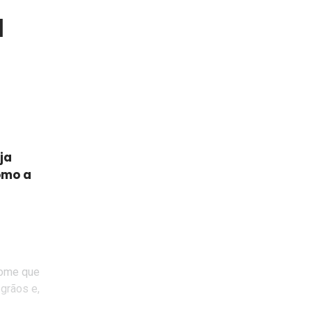
a
o
ja
omo a
nome que
grãos e,