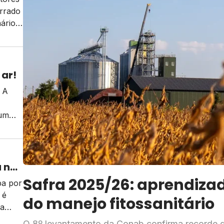
errado
ário
 ar!
 A
 um
a na
Safra 2025/26: aprendiza
ba por
 é
do manejo fitossanitário
da
O 8º levantamento da Conab confirma recorde 