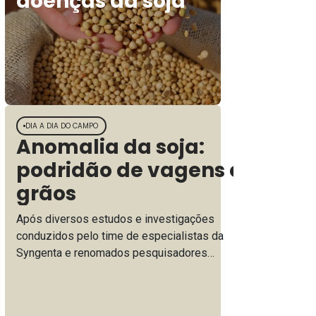
doenças da soja
DIA A DIA DO CAMPO
Anomalia da soja:
podridão de vagens e
grãos
Após diversos estudos e investigações
conduzidos pelo time de especialistas da
Syngenta e renomados pesquisadores
brasileiros, descobriu-se que a podridão de
vagens e grãos, também conhecida
como anomalia da soja é causada por um