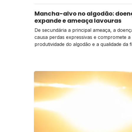
Mancha-alvo no algodão: doen
expande e ameaça lavouras
De secundária a principal ameaça, a doença
causa perdas expressivas e compromete a
produtividade do algodão e a qualidade da f
colocando em risco a liderança global do
algodão brasileiro