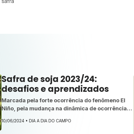
 safra
Safra de soja 2023/24:
desafios e aprendizados
Marcada pela forte ocorrência do fenômeno El
Niño, pela mudança na dinâmica de ocorrência
de doenças e por uma quebra de produção
10/06/2024 •
DIA A DIA DO CAMPO
recorde, a safra de soja de 2023/24 deixa um
legado de muitas lições a serem aprendidas