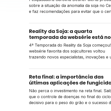
sobre a situação da anomalia da soja no C
e faz recomendações para evitar que o cen
se repita no Sul
Reality da Soja: a quarta
temporada da websérie está no
4ª Temporada do Reality da Soja começou!
websérie favorita dos sojicultores voltou
trazendo novos especialistas, inovações e
formato ainda mais envolvente
Reta final: a importância das
últimas aplicações de fungicid
soja no controle de doenças
Não perca o investimento na reta final. Sai
que o controle de doenças no final do ciclo
decisivo para o peso do grão e o sucesso 
colheita