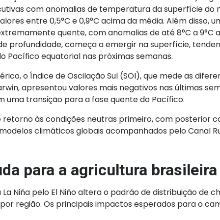
utivas com anomalias de temperatura da superfície do
valores entre 0,5°C e 0,9°C acima da média. Além disso, 
xtremamente quente, com anomalias de até 8°C a 9°C 
e profundidade, começa a emergir na superfície, tendend
o Pacífico equatorial nas próximas semanas.
rico, o Índice de Oscilação Sul (SOI), que mede as difer
Darwin, apresentou valores mais negativos nas últimas se
m uma transição para a fase quente do Pacífico.
 retorno às condições neutras primeiro, com posterior c
o modelos climáticos globais acompanhados pelo Canal Ru
a para a agricultura brasileira
 La Niña pelo El Niño altera o padrão de distribuição de c
 por região. Os principais impactos esperados para o c