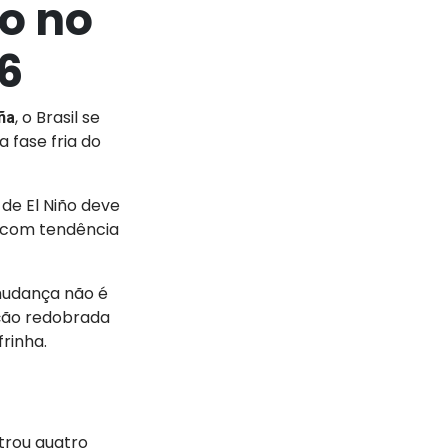
ro no
26
, o Brasil se
ña
 fase fria do
de El Niño deve
, com tendência
 mudança não é
nção redobrada
frinha.
trou quatro