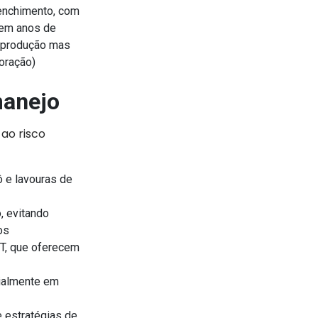
 enchimento, com
 em anos de
ém produção mas
loração)
manejo
ao risco
 e lavouras de
, evitando
os
T, que oferecem
cialmente em
 estratégias de