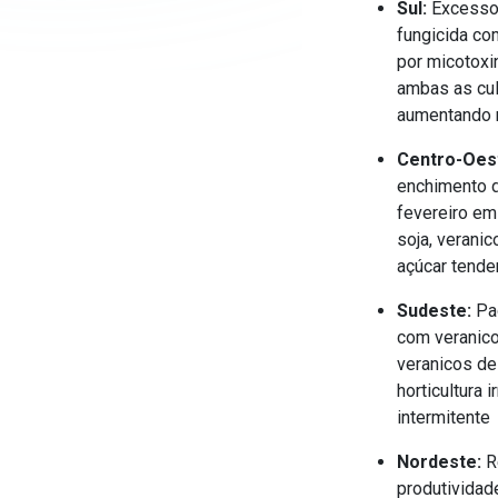
Sul:
Excesso 
fungicida co
por micotoxi
ambas as cult
aumentando r
Centro-Oes
enchimento d
fevereiro em
soja, verani
açúcar tende
Sudeste:
Pad
com veranic
veranicos de
horticultura
intermitente
Nordeste:
R
produtividad