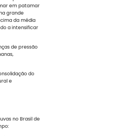
 mar em patamar
uma grande
acima da média
o a intensificar
enças de pressão
manas,
onsolidação do
ral e
huvas no Brasil de
ampo: