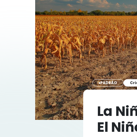
PADRÃO
Cri
La Ni
El Ni