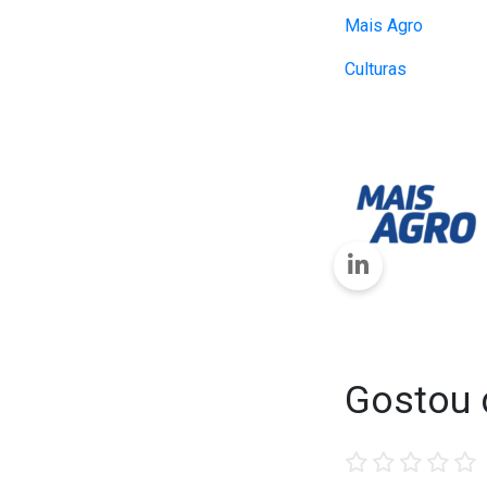
Mais Agro
Culturas
Gostou 
1
2
3
4
5
star
stars
stars
stars
stars