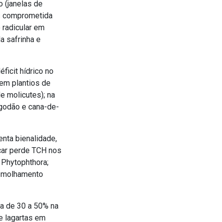
o (janelas de
os comprometida
 radicular em
a safrinha e
ficit hídrico no
em plantios de
e molicutes); na
lgodão e cana-de-
enta bienalidade,
car perde TCH nos
 Phytophthora;
de molhamento
a de 30 a 50% na
e lagartas em