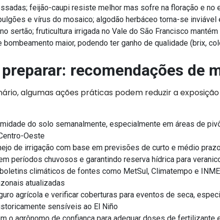
essadas; feijão-caupi resiste melhor mas sofre na floração e no
ulgões e vírus do mosaico; algodão herbáceo torna-se inviável
e no sertão; fruticultura irrigada no Vale do São Francisco mant
 bombeamento maior, podendo ter ganho de qualidade (brix, co
preparar: recomendações de 
ário, algumas ações práticas podem reduzir a exposição 
umidade do solo semanalmente, especialmente em áreas de pivô
 Centro-Oeste
nejo de irrigação com base em previsões de curto e médio prazo
em períodos chuvosos e garantindo reserva hídrica para veranic
oletins climáticos de fontes como MetSul, Climatempo e INME
zonais atualizadas
guro agrícola e verificar coberturas para eventos de seca, espe
istoricamente sensíveis ao El Niño
m o agrônomo de confiança para adequar doses de fertilizante e