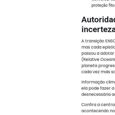
proteção fito
Autorida
incertez
A transição ENSO
mas cada episód
passou a adotar
(Relative Ocean
planeta progress
cada vez mais so
Informação climá
ela pode fazer a
desnecessária ao
Confira a centr
acontecendo n