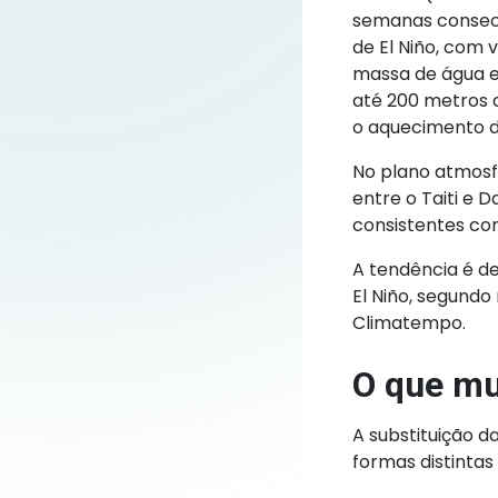
semanas consec
de El Niño, com 
massa de água e
até 200 metros d
o aquecimento d
No plano atmosfé
entre o Taiti e 
consistentes co
A tendência é de
El Niño, segund
Climatempo.
O que mud
A substituição da
formas distintas