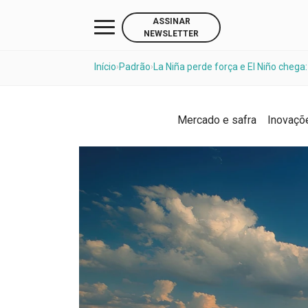
ASSINAR
NEWSLETTER
Início
Padrão
La Niña perde força e El Niño chega
›
›
Mercado e safra
Inovaçõ