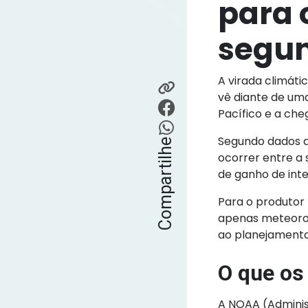
para o
segun
A virada climáti
vê diante de um
Pacífico e a ch
Segundo dados da
Compartilhe
ocorrer entre a
de ganho de int
Para o produtor 
apenas meteorol
ao planejamento 
O que os
A NOAA (Adminis