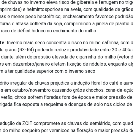
de chuvas no inverno eleva risco de giberela e ferrugem no trig
mprimidas) e helmintosporiose na aveia, com qualidade de grã
nas e menor peso hectolítrico; encharcamento favorece podridão
uras e atrasa colheita da soja, comprimindo a janela de plantio d
isco de déficit hídrico no enchimento do milho
te:
Inverno mais seco concentra o risco no milho safrinha, com dé
e grãos (R3-R4) podendo reduzir produtividade entre 20 e 40% 
 diante, além de pressão elevada de cigarrinha-do-milho (vetor d
cos em dezembro/janeiro afetam fixação de nódulos, enquanto a
m a ter qualidade superior com o inverno seco
rão irregular de chuvas prejudica a indução floral do café e aum
os em outubro/novembro causando grãos chochos; cana-de-açú
 verão; citros sofrem floradas fora de época e maior pressão de
 irrigada fica exposta a requeima e doenças de solo nos ciclos 
edução da ZCIT compromete as chuvas do semiárido, com qued
e do milho sequeiro por veranicos na floração e maior pressão d