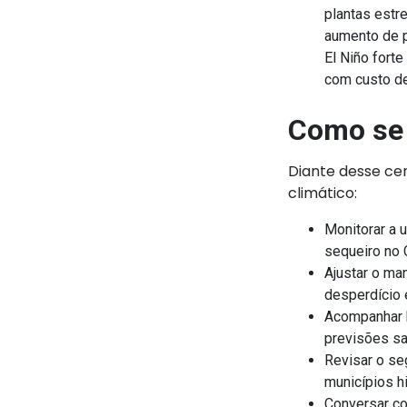
plantas estr
aumento de p
El Niño fort
com custo de
Como se 
Diante desse cen
climático:
Monitorar a 
sequeiro no
Ajustar o ma
desperdício 
Acompanhar b
previsões sa
Revisar o se
municípios h
Conversar co