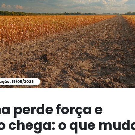
ação: 15/05/2026
ña perde força e
ño chega: o que mud