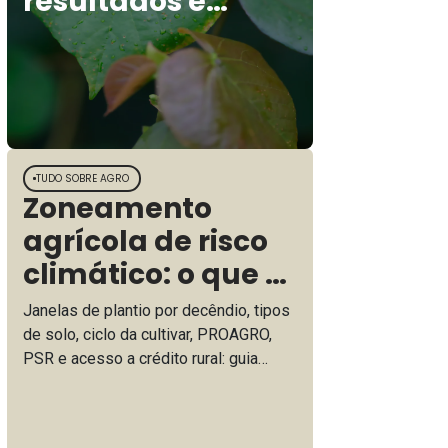
resultados e
corrigir
deficiências
nutricionais nas
principais
culturas
TUDO SOBRE AGRO
Zoneamento
agrícola de risco
climático: o que é
o ZARC e como
Janelas de plantio por decêndio, tipos
usar para
de solo, ciclo da cultivar, PROAGRO,
PSR e acesso a crédito rural: guia
planejar a safra
prático e completo sobre o ZARC do
MAPA e da Embrapa para planejamento
estratégico milho safrinha, soja e