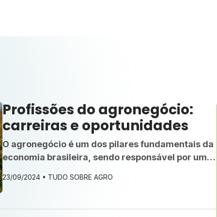
Profissões do agronegócio:
carreiras e oportunidades
O agronegócio é um dos pilares fundamentais da
economia brasileira, sendo responsável por uma
parcela significativa do Produto Interno Bruto
23/09/2024 •
TUDO SOBRE AGRO
(PIB) e desempenhando um papel crucial no
abastecimento alimentar global. Nos últimos
anos, o setor tem passado por profundas