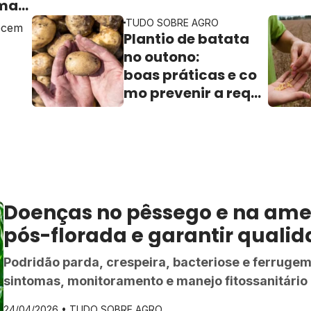
 mais
correção com a adubação em solos tropicais do
TUDO SOBRE AGRO
ecem
Brasil.
Plantio de batata
no outono:
boas práticas e co
mo prevenir a reque
ima na lavoura
Doenças no pêssego e na ame
pós-florada e garantir qualida
Podridão parda, crespeira, bacteriose e ferrugem:
sintomas, monitoramento e manejo fitossanitário
ameixeiras no outono do Sul do Brasil.
24/04/2026 •
TUDO SOBRE AGRO