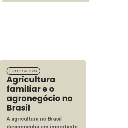
culturas de inverno.
TUDO SOBRE AGRO
TUDO SOBRE AGRO
Agricultura
Tipos de ca
familiar e o
variedades
agronegócio no
regiões
Brasil
produtoras
Brasil
A agricultura no Brasil
O Brasil é o maior
desempenha um importante
exportador de caf