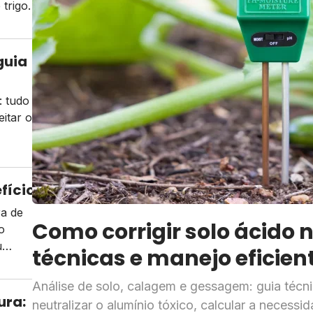
trigo.
guia
: tudo
itar o
nefícios agronômicos e como integrar ao s
ra de
Como corrigir solo ácido n
o
u
técnicas e manejo eficien
Análise de solo, calagem e gessagem: guia técni
ura:
neutralizar o alumínio tóxico, calcular a necess