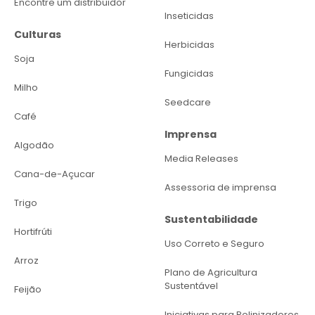
Encontre um distribuidor
Inseticidas
Culturas
Herbicidas
Soja
Fungicidas
Milho
Seedcare
Café
Imprensa
Algodão
Media Releases
Cana-de-Açucar
Assessoria de imprensa
Trigo
Sustentabilidade
Hortifrúti
Uso Correto e Seguro
Arroz
Plano de Agricultura
Sustentável
Feijão
Iniciativas para Polinizadores