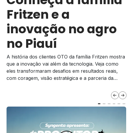
Fritzen e a
inovação no agro
no Piauí
A história dos clientes OTO da família Fritzen mostra
que a inovação vai além da tecnologia. Veja como
eles transformaram desafios em resultados reais,
com coragem, visão estratégica e a parceria da
Syngenta. Assista ao 2º episódio de Sabores das
Nossas Raízes!
V