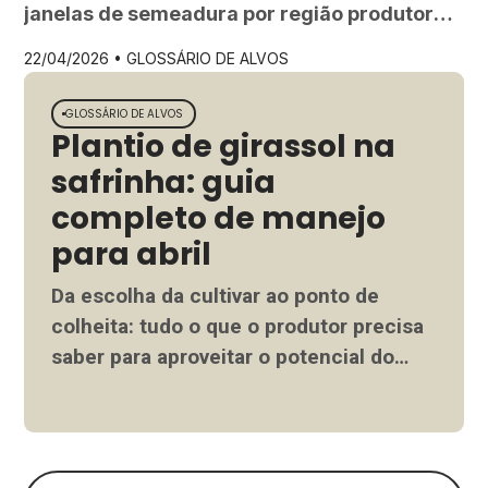
lavoura das geadas
janelas de semeadura por região produtora e
estratégias para mitigar perdas por geada
22/04/2026 •
GLOSSÁRIO DE ALVOS
no cultivo de trigo.
GLOSSÁRIO DE ALVOS
Plantio de girassol na
safrinha: guia
completo de manejo
para abril
Da escolha da cultivar ao ponto de
colheita: tudo o que o produtor precisa
saber para aproveitar o potencial do
girassol na safrinha de abril.
Ler mais