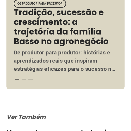
DE PRODUTOR PARA PRODUTOR
DIA 
Tradição, sucessão e
De
crescimento: a
da
trajetória da família
em
Basso no agronegócio
Hort
de 
De produtor para produtor: histórias e
gar
aprendizados reais que inspiram
aume
estratégias eficazes para o sucesso no
Invi
Ler 
campo. Inspire-se com essas
prod
experiências. Família Basso no
Ler mais
enfr
agronegócio demonstra trajetória de
sign
tradição, crescimento e sucesso com
o co
inovação e gestão eficiente. Confira. De
Ver Também
que
umas das terras férteis do agronegócio
dess
brasileiro, no Rio Grande do Sul,