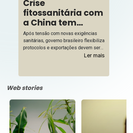
Crise
fitossanitária com
a China tem
virada e
Após tensão com novas exigências
embarques de
sanitárias, governo brasileiro flexibiliza
protocolos e exportações devem ser
soja devem voltar
retomadas nos próximos dias
Ler mais
à normalidade
Web stories