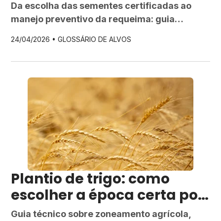
boas práticas e como prev
Da escolha das sementes certificadas ao
enir a requeima na lavour
manejo preventivo da requeima: guia
a
completo para o plantio de batata no outono
24/04/2026 •
GLOSSÁRIO DE ALVOS
em São Paulo, Minas Gerais e demais regiões
produtoras do Sudeste.
Plantio de trigo: como
escolher a época certa por
região e proteger a
Guia técnico sobre zoneamento agrícola,