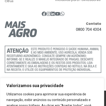
Citrus
Contato
0800 704 4304
Valorizamos sua privacidade
Utilizamos cookies para aprimorar sua experiência de
Política de Cookies
navegação, exibir anúncios ou conteúdo personalizado e
analisar nosso tráfego. Ao clicar em “Aceitar todos”, você