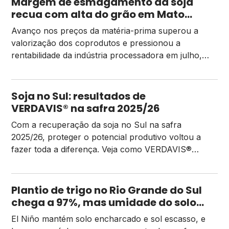
Margem de esmagamento da soja
fechamos o nosso último […]
recua com alta do grão em Mato
Grosso
Avanço nos preços da matéria-prima superou a
valorização dos coprodutos e pressionou a
rentabilidade da indústria processadora em julho,
segundo o Imea
Soja no Sul: resultados de
VERDAVIS® na safra 2025/26
Com a recuperação da soja no Sul na safra
2025/26, proteger o potencial produtivo voltou a
fazer toda a diferença. Veja como VERDAVIS®
transformou controle em resultados consistentes
para o produtor.
Plantio de trigo no Rio Grande do Sul
chega a 97%, mas umidade do solo
ainda freia o ritmo
El Niño mantém solo encharcado e sol escasso, e