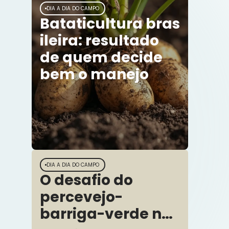
DIA A DIA DO CAMPO
Bataticultura bras
ileira: resultado
de quem decide
bem o manejo
DIA A DIA DO CAMPO
O desafio do
percevejo-
barriga-verde no