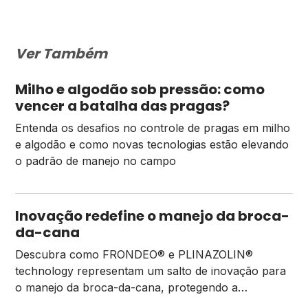
em qualquer estádio fenológico da
planta. Quando esse é o tema, a mosca-
Ver Também
branca (Bemisia tabaci) e […]
Milho e algodão sob pressão: como
vencer a batalha das pragas?
Entenda os desafios no controle de pragas em milho
e algodão e como novas tecnologias estão elevando
o padrão de manejo no campo
Inovação redefine o manejo da broca-
da-cana
Descubra como FRONDEO® e PLINAZOLIN®
technology representam um salto de inovação para
o manejo da broca-da-cana, protegendo a
rentabilidade do produtor