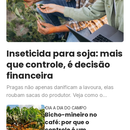
Inseticida para soja: mais
que controle, é decisão
financeira
Pragas não apenas danificam a lavoura, elas
roubam sacas do produtor. Veja como o
controle eficiente se traduz em retorno
DIA A DIA DO CAMPO
financeiro real, comprovado por dados de
Bicho-mineiro no
campo
café: por que o
controle é um