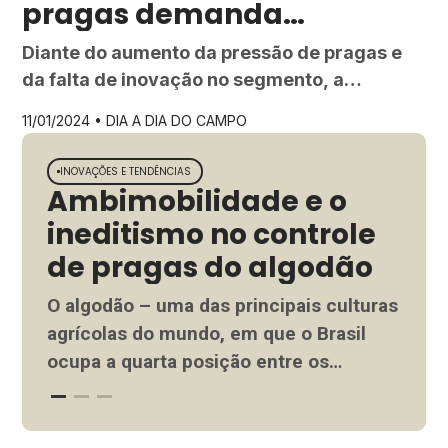
pragas demanda
inovação sem precedentes
Diante do aumento da pressão de pragas e
da falta de inovação no segmento, a
produção de soja e de milho tem se tornado
11/01/2024 •
DIA A DIA DO CAMPO
cada vez mais desafiadora e demanda
soluções ainda mais tecnológicas
INOVAÇÕES E TENDÊNCIAS
DIA 
Ambimobilidade e o
De
ineditismo no controle
la
de pragas do algodão
A cu
gran
O algodão – uma das principais culturas
a am
agrícolas do mundo, em que o Brasil
tecn
ocupa a quarta posição entre os
nen
Ler 
maiores países produtores – sofre com
o ataque de pragas, que podem
Ler mais
acometer desde a raiz até os capulhos,