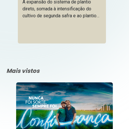
sistema soja-
A expansão do sistema de plantio
milho
direto, somada à intensificação do
cultivo de segunda safra e ao plantio
antecipado da soja, têm favorecido o
aumento da densidade populacional
dessa praga
Mais vistos