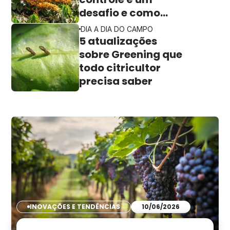
desafio e como
vencer a praga
DIA A DIA DO CAMPO
5 atualizações
sobre Greening que
todo citricultor
precisa saber
INOVAÇÕES E TENDÊNCIAS
10/06/2026