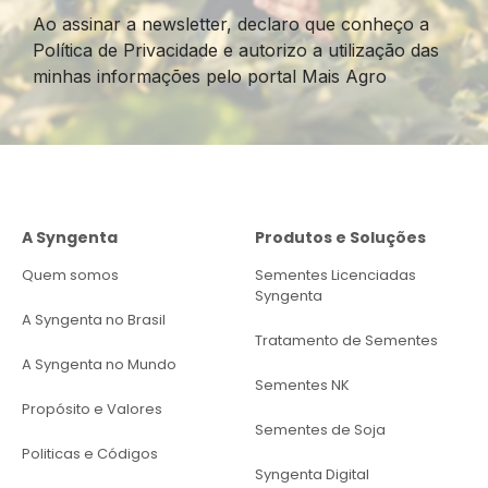
Ao assinar a newsletter, declaro que conheço a
Política de Privacidade e autorizo a utilização das
minhas informações pelo portal Mais Agro
A Syngenta
Produtos e Soluções
Quem somos
Sementes Licenciadas
Syngenta
A Syngenta no Brasil
Tratamento de Sementes
A Syngenta no Mundo
Sementes NK
Propósito e Valores
Sementes de Soja
Politicas e Códigos
Syngenta Digital