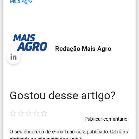
Mais Agro
Redação Mais Agro
Gostou desse artigo?
1
2
3
4
5
star
stars
stars
stars
stars
O seu endereço de e-mail não será publicado.
Campos