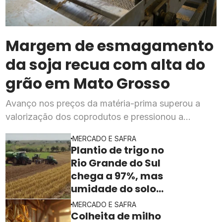
Margem de esmagamento
da soja recua com alta do
grão em Mato Grosso
Avanço nos preços da matéria-prima superou a
valorização dos coprodutos e pressionou a
rentabilidade da indústria processadora em julho,
MERCADO E SAFRA
segundo o Imea
Plantio de trigo no
Rio Grande do Sul
chega a 97%, mas
umidade do solo
ainda freia o ritmo
MERCADO E SAFRA
Colheita de milho