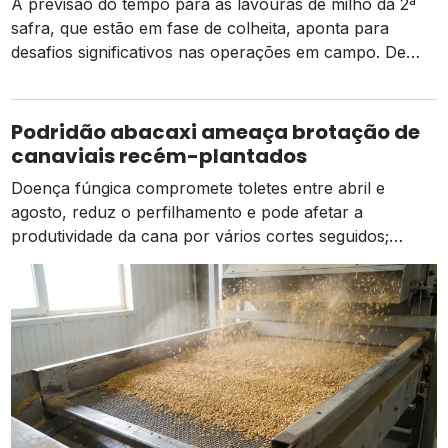
A previsão do tempo para as lavouras de milho da 2ª
safra, que estão em fase de colheita, aponta para
desafios significativos nas operações em campo. De
acordo com dados da Conab, há um pequeno atraso
em relação ao mesmo período do ano passado, mas as
atividades estão ocorrendo de forma normal em
Podridão abacaxi ameaça brotação de
comparação à média dos […]
canaviais recém-plantados
Doença fúngica compromete toletes entre abril e
agosto, reduz o perfilhamento e pode afetar a
produtividade da cana por vários cortes seguidos;
prevenção começa na escolha das mudas