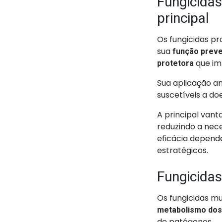
Fungicidas
principal
Os fungicidas p
sua
função preve
que im
protetora
Sua aplicação an
suscetíveis a d
A principal vant
reduzindo a nece
eficácia depend
estratégicos.
Fungicidas
Os fungicidas mu
metabolismo dos
de patógenos.