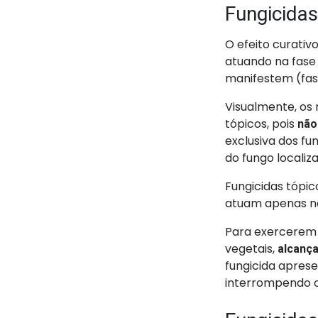
Fungicidas
O efeito curativ
atuando na fase
manifestem (fas
Visualmente, os
tópicos, pois
não
exclusiva dos fu
do fungo localiz
Fungicidas tópic
atuam apenas na
Para exercerem 
vegetais,
alcança
fungicida aprese
interrompendo o