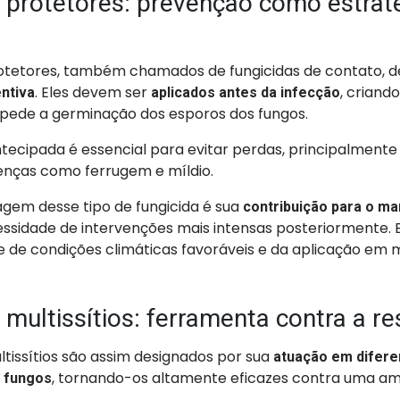
 protetores: prevenção como estrat
rotetores, também chamados de fungicidas de contato, 
. Eles devem ser
, criand
ntiva
aplicados antes da infecção
pede a germinação dos esporos dos fungos.
tecipada é essencial para evitar perdas, principalmente
oenças como ferrugem e míldio.
agem desse tipo de fungicida é sua
contribuição para o ma
ssidade de intervenções mais intensas posteriormente. 
e de condições climáticas favoráveis e da aplicação e
 multissítios: ferramenta contra a re
ltissítios são assim designados por sua
atuação em difere
, tornando-os altamente eficazes contra uma am
 fungos