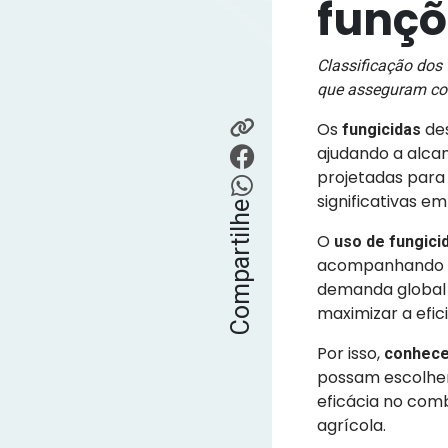
funçõ
Classificação dos
que asseguram cont
Os
de
fungicidas
ajudando a alcan
projetadas para
significativas em
Compartilhe
O
uso de fungicid
acompanhando o 
demanda global 
maximizar a efic
Por isso,
conhecer
possam escolher
eficácia no comb
agrícola.