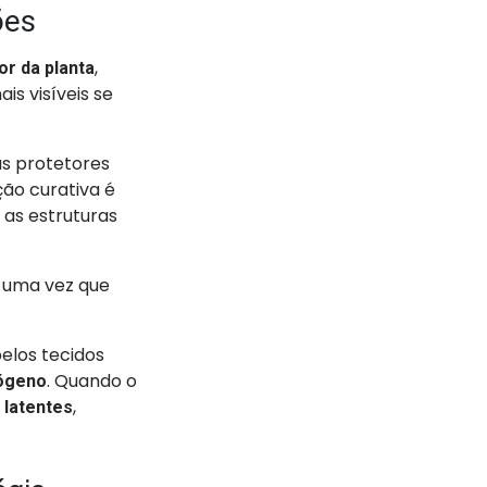
ções
,
or da planta
ais visíveis se
as protetores
ção curativa é
 as estruturas
, uma vez que
elos tecidos
. Quando o
tógeno
,
 latentes