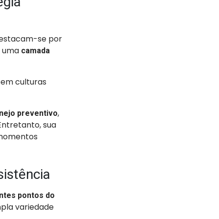
égia
destacam-se por
o uma
camada
 em culturas
,
nejo preventivo
Entretanto, sua
m momentos
sistência
ntes pontos do
pla variedade