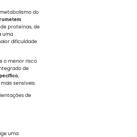
 metabolismo do
rometem
 de proteínas, de
na uma
aior dificuldade
 e o menor risco
integrado de
,
pecífico
mais sensíveis.
rientações de
xige uma