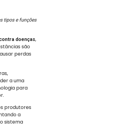
s tipos e funções
,
 contra doenças
bstâncias são
causar perdas
ras,
nder a uma
ologia para
or.
s produtores
ntando a
do sistema