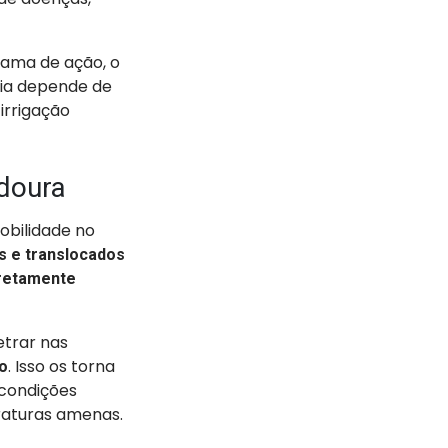
gama de ação, o
cia depende de
irrigação
adoura
bilidade no
s e translocados
iretamente
etrar nas
. Isso os torna
o
 condições
raturas amenas.