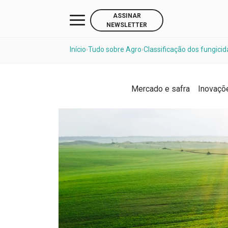
ASSINAR
NEWSLETTER
Início
Tudo sobre Agro
Classificação dos fungicid
›
›
Mercado e safra
Inovaçõ