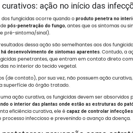
 curativos: ação no início das infec
o dos fungicidas ocorre quando o
produto penetra no interi
 de
, antes que os sintomas ou sin
pós-penetração do fungo
e pré-sintoma/sinal).
 resultados dessa ação são semelhantes aos dos fungicid
. Contudo, a a
 há desenvolvimento de sintomas aparentes
ngicidas penetrantes, que entram em contato direto com
adas no interior do tecido vegetal.
os (de contato), por sua vez, não possuem ação curativa
 superfície do órgão tratado.
uma ação curativa, os fungicidas devem ser absorvidos p
ndo o interior das plantas onde estão as estruturas do pa
nta eficiência curativa, ele é
capaz de controlar infecções
 processo infeccioso e prevenindo o avanço da doença.