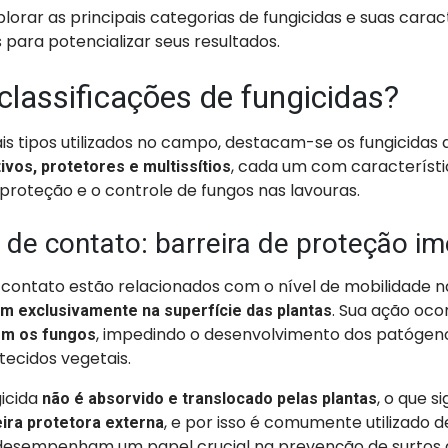
plorar as principais categorias de fungicidas e suas carac
 para potencializar seus resultados.
classificações de fungicidas?
ais tipos utilizados no campo, destacam-se os fungicidas
, cada um com característi
ivos, protetores e multissítios
proteção e o controle de fungos nas lavouras.
 de contato: barreira de proteção im
 contato estão relacionados com o nível de mobilidade na
. Sua ação oco
m exclusivamente na superfície das plantas
, impedindo o desenvolvimento dos patógen
om os fungos
tecidos vegetais.
icida
, o que s
não é absorvido e translocado pelas plantas
, e por isso é comumente utilizado 
ira protetora externa
s desempenham um papel crucial na prevenção de surtos 