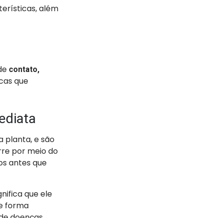
terísticas, além
 de
contato,
cas que
ediata
 planta, e são
rre por meio do
os antes que
ignifica que ele
de forma
de doenças,