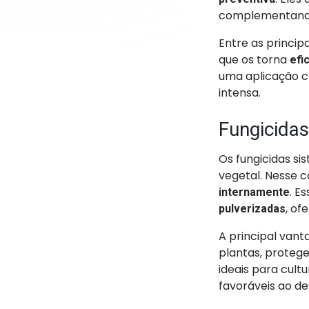
complementando 
Entre as princip
que os torna
efic
uma aplicação cr
intensa.
Fungicidas
Os fungicidas s
vegetal. Nesse c
. E
internamente
, o
pulverizadas
A principal van
plantas, proteg
ideais para cult
favoráveis ao d