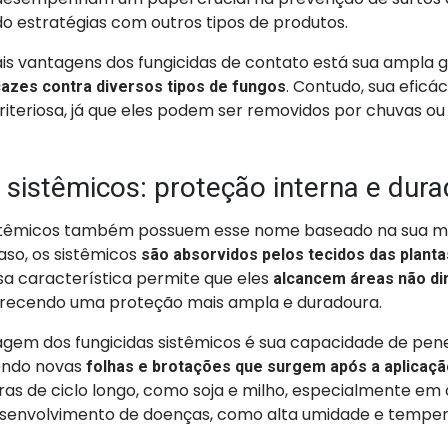
estratégias com outros tipos de produtos.
ais vantagens dos fungicidas de contato está sua ampla 
. Contudo, sua eficá
azes contra diversos tipos de fungos
iteriosa, já que eles podem ser removidos por chuvas ou 
 sistêmicos: proteção interna e dur
istêmicos também possuem esse nome baseado na sua mo
aso, os sistêmicos
são absorvidos pelos tecidos das planta
ssa característica permite que eles
alcancem áreas não d
ferecendo uma proteção mais ampla e duradoura.
tagem dos fungicidas sistêmicos é sua capacidade de pen
endo novas
folhas e brotações que surgem após a aplicaçã
uras de ciclo longo, como soja e milho, especialmente em
esenvolvimento de doenças, como alta umidade e tempe