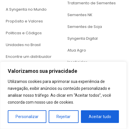
Tratamento de Sementes
A Syngenta no Mundo
Sementes NK
Propósito e Valores
Sementes de Soja
Politicas e Códigos
Syngenta Digital
Unidades no Brasil
Atua Agro
Encontre um distribuidor
Inseticidas
Culturas
Valorizamos sua privacidade
Herbicidas
Soja
Utilizamos cookies para aprimorar sua experiência de
Fungicidas
navegação, exibir anúncios ou conteúdo personalizado e
Milho
analisar nosso tráfego. Ao clicar em “Aceitar todos”, você
Seedcare
concorda com nosso uso de cookies.
Café
Imprensa
Algodão
Personalizar
Rejeitar
Aceitar tudo
Media Releases
Cana-de-Açucar