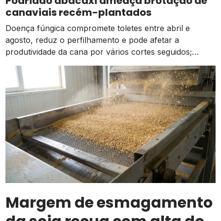
Podridão abacaxi ameaça brotação de
comparação à média dos […]
canaviais recém-plantados
Doença fúngica compromete toletes entre abril e
agosto, reduz o perfilhamento e pode afetar a
produtividade da cana por vários cortes seguidos;
prevenção começa na escolha das mudas
Margem de esmagamento