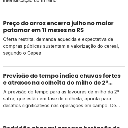
intensificação do El Niño
Preço do arroz encerra julho no maior
patamar em 11 meses no RS
Oferta restrita, demanda aquecida e expectativa de
compras públicas sustentam a valorização do cereal,
segundo o Cepea
Previsão do tempo indica chuvas fortes
e atrasos na colheita do milho de 2ª
safra
A previsão do tempo para as lavouras de milho da 2ª
safra, que estão em fase de colheita, aponta para
desafios significativos nas operações em campo. De
acordo com dados da Conab, há um pequeno atraso
em relação ao mesmo período do ano passado, mas as
atividades estão ocorrendo de forma normal em