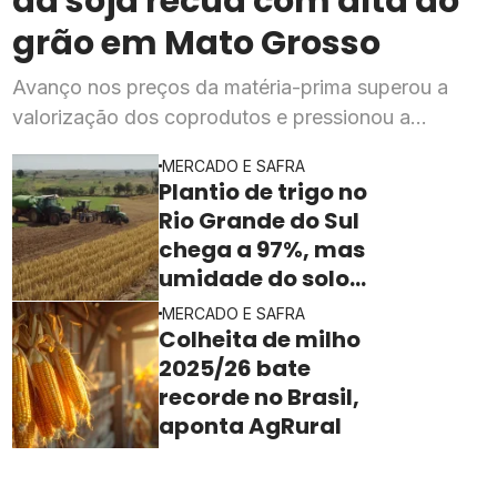
da soja recua com alta do
grão em Mato Grosso
Avanço nos preços da matéria-prima superou a
valorização dos coprodutos e pressionou a
rentabilidade da indústria processadora em julho,
MERCADO E SAFRA
segundo o Imea
Plantio de trigo no
Rio Grande do Sul
chega a 97%, mas
umidade do solo
ainda freia o ritmo
MERCADO E SAFRA
Colheita de milho
2025/26 bate
recorde no Brasil,
aponta AgRural