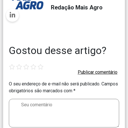
Redação Mais Agro
Gostou desse artigo?
1
2
3
4
5
star
stars
stars
stars
stars
O seu endereço de e-mail não será publicado.
Campos
obrigatórios são marcados com
*