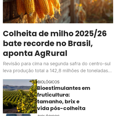
Colheita de milho 2025/26
bate recorde no Brasil,
aponta AgRural
Revisão para cima na segunda safra do centro-sul
leva produção total a 142,8 milhões de toneladas,
mesmo com a "safrinha" ainda abaixo do pico
BIOLÓGICOS
histórico
Bioestimulantes em
fruticultura:
tamanho, brix e
vida pós-colheita