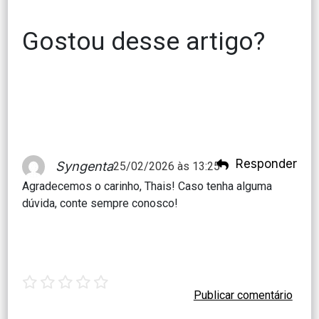
Gostou desse artigo?
Responder
Syngenta
25/02/2026 às 13:25
Agradecemos o carinho, Thais! Caso tenha alguma
dúvida, conte sempre conosco!
1
2
3
4
5
star
stars
stars
stars
stars