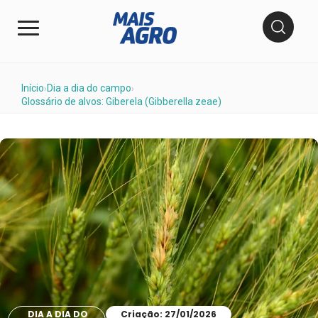
Início
Dia a dia do campo
›
›
Glossário de alvos: Giberela (Gibberella zeae)
DIA A DIA DO
Criação: 27/01/2026