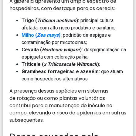
A giberela apresenta um amplo espectro de
hospedeiros, com destaque para os cereais:
Trigo (
Triticum aestivum
):
principal cultura
afetada, com alto risco produtivo e sanitário;
Milho (
Zea mays
)
:
podridão de espigas e
contaminação por micotoxinas;
Cevada (
Hordeum vulgare
): d
espigmentação da
espigueta com coloração palha;
Triticale (
x Triticosecale Wittmack
)
;
Gramíneas forrageiras e azevém:
que atuam
como hospedeiros alternativos.
A presença dessas espécies em sistemas
de rotação ou como plantas voluntárias
contribui para a manutenção do inóculo no
campo, elevando o risco de epidemias em safras
subsequentes.