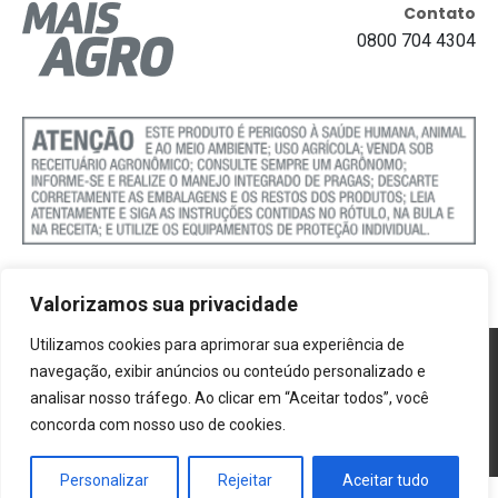
Contato
0800 704 4304
Valorizamos sua privacidade
Utilizamos cookies para aprimorar sua experiência de
Política de Cookies
navegação, exibir anúncios ou conteúdo personalizado e
analisar nosso tráfego. Ao clicar em “Aceitar todos”, você
Termos e Condições
concorda com nosso uso de cookies.
Politica de Privacidade
Personalizar
Rejeitar
Aceitar tudo