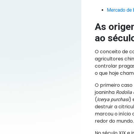
Mercado de b
As origen
ao sécul
O conceito de co
agricultores chi
controlar praga
o que hoje cham
O primeiro caso
joaninha
Rodolia 
(
) 
Icerya purchasi
destruir a citric
marcou o início 
redor do mundo
No século XIX e 