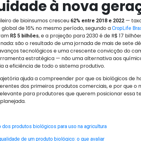
uidade à nova gera
leiro de bioinsumos cresceu
— taxa
62% entre 2018 e 2022
a global de 16% no mesmo período, segundo a
CropLife Bras
iram
, e a projeção para 2030 é de R$ 17 bilhõ
R$ 5 bilhões
 nada: são o resultado de uma jornada de mais de sete d
, avanços tecnológicos e uma crescente convicção do ca
ferramenta estratégica — não uma alternativa aos quími
a a eficiência de todo o sistema produtivo.
ajetória ajuda a compreender por que os biológicos de h
ferentes dos primeiros produtos comerciais, e por que o
elevante para produtores que querem posicionar essa t
 planejada.
o dos produtos biológicos para uso na agricultura
qualidade de um produto biológico: o que avaliar