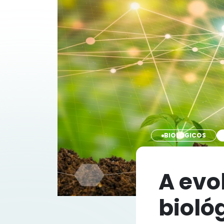
BIOLÓGICOS
A evo
bioló