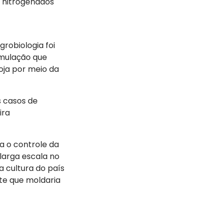
s nitrogenados
robiologia foi
rmulação que
soja por meio da
 casos de
ira
a o controle da
larga escala no
a cultura do país
te que moldaria