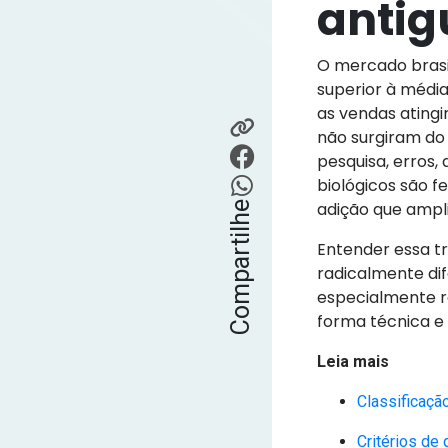
antig
O mercado brasi
superior à médi
as vendas ating
não surgiram do
pesquisa, erros
biológicos são 
adição que ampli
Compartilhe
Entender essa tr
radicalmente di
especialmente r
forma técnica e
Leia mais
Classificaçã
Critérios de 