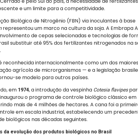
errado e pelo Sul do país, a necessidade de fertilizante
escente e um limite para a competitividade.
ção Biológica de Nitrogênio (FBN) via inoculantes à base
representou um marco na cultura da soja. A Embrapa Ag
m
envolvimento de cepas selecionadas e tecnologias de fo
asil substituir até 95% dos fertilizantes nitrogenados na 
.
 é reconhecida internacionalmente como um dos maiores
ação agrícola de microrganismos — e a legislação brasile
tornou-se modelo para outros países.
odo, em
, a introdução da vespinha
par
1974
Cotesia flavipes
naugurou o programa de controle biológico clássico em 
brindo mais de 4 milhões de hectares. A cana foi a primeir
ontrole em escala industrial, estabelecendo um preceden
 de biológicos nas décadas seguintes.
s da evolução dos produtos biológicos no Brasil