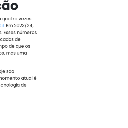
ção
 quatro vezes
. Em 2023/24,
il
es. Esses números
écadas de
mpo de que os
cos, mas uma
oje são
 momento atual é
ecnologia de