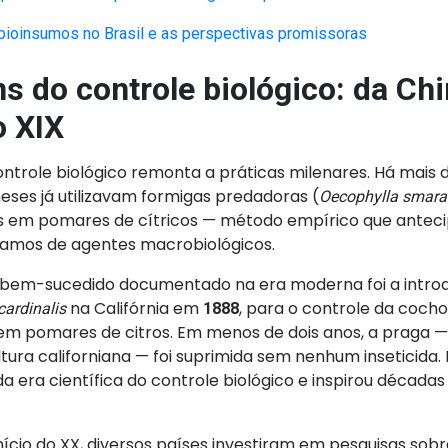
ioinsumos no Brasil e as perspectivas promissoras
s do controle biológico: da Chi
o XIX
ntrole biológico remonta a práticas milenares. Há mais 
neses já utilizavam formigas predadoras (
Oecophylla smara
s em pomares de cítricos — método empírico que antec
amos de agentes macrobiológicos.
 bem-sucedido documentado na era moderna foi a intro
na Califórnia em
, para o controle da coch
cardinalis
1888
em pomares de citros. Em menos de dois anos, a praga
ultura californiana — foi suprimida sem nenhum inseticida.
da era científica do controle biológico e inspirou década
.
início do XX, diversos países investiram em pesquisas sobr