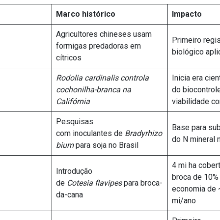
Marco histórico
Impacto
Agricultores chineses usam
Primeiro regis
formigas predadoras em
biológico apl
cítricos
Rodolia cardinalis controla
Inicia era cien
cochonilha-branca na
do biocontrol
Califórnia
viabilidade c
Pesquisas
Base para sub
com inoculantes de
Bradyrhizo
do N mineral n
bium
para soja no Brasil
4 mi ha cober
Introdução
broca de 10% 
de
Cotesia flavipes
para broca-
economia de
da-cana
mi/ano