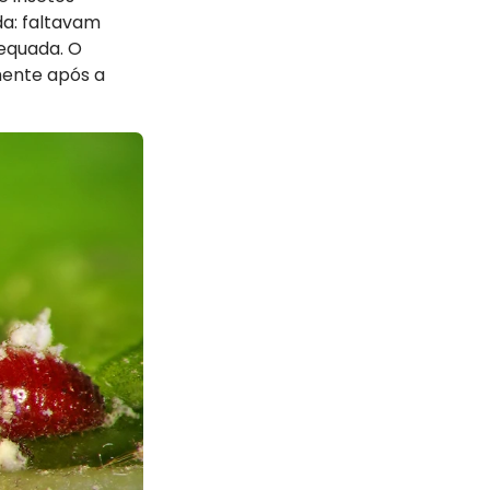
da: faltavam
equada. O
mente após a