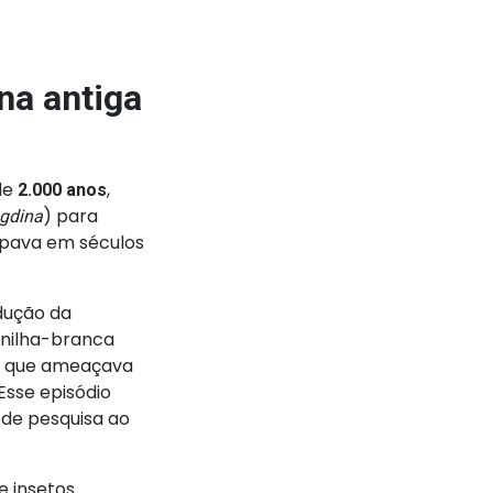
na antiga
de
,
2.000 anos
) para
gdina
ipava em séculos
dução da
onilha-branca
 — que ameaçava
 Esse episódio
s de pesquisa ao
e insetos