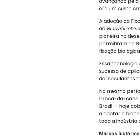
avançando pelo C
era um custo cr
A adoção da Fixa
de
Bradyrhizobiu
pioneira no des
permitiram ao Br
fixação biológica
Essa tecnologia
sucesso de aplic
de inoculantes 
No mesmo perí
broca-da-cana i
Brasil — hoje co
a adotar o bioc
toda a indústria
Marcos histórico