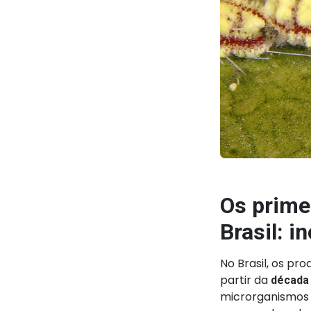
Os prime
Brasil: i
No Brasil, os pr
partir da
década
microrganismos n