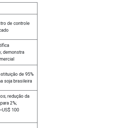
tro de controle
icado
tífica
e; demonstra
omercial
stituição de 95%
a soja brasileira
tos; redução da
para 2%;
 ~US$ 100