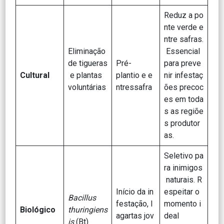
Reduz a po
nte verde e
ntre safras.
Eliminação
Essencial
de tigueras
Pré-
para preve
Cultural
e plantas
plantio e e
nir infestaç
voluntárias
ntressafra
ões precoc
es em toda
s as regiõe
s produtor
as.
Seletivo pa
ra inimigos
naturais. R
Início da in
espeitar o
Bacillus
festação, l
momento i
Biológico
thuringiens
agartas jov
deal
is
(Bt)