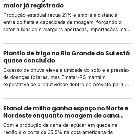
maior já registrado
Produção estadual recua 21% e amplia a distância
entre colheita e capacidade de moagem, forçando o
setor a lidar com margens apertadas, importações mais
caras e o risco de um El Niño intenso
Plantio de trigo no Rio Grande do Sul está
quase concluído
Excesso de chuva eleva a umidade do solo e a pressão
de doenças foliares, mas Emater-RS mantém
expectativa de produtividade dentro do previsto para a
safra 2026
Etanol de milho ganha espaço no Norte e
Nordeste enquanto moagem de cana
recua e tarifa dos EUA pressiona usinas
Com a produção de cana-de-açúcar em queda na
região e o corte de 35,5% na cota americana de