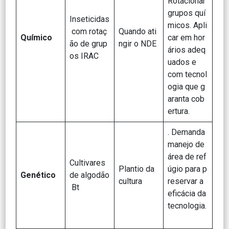
Rotacionar
grupos quí
Inseticidas
micos. Apli
com rotaç
Quando ati
Químico
car em hor
ão de grup
ngir o NDE
ários adeq
os IRAC
uados e
com tecnol
ogia que g
aranta cob
ertura.
. Demanda
manejo de
área de ref
Cultivares
Plantio da
úgio para p
Genético
de algodão
cultura
reservar a
Bt
eficácia da
tecnologia.