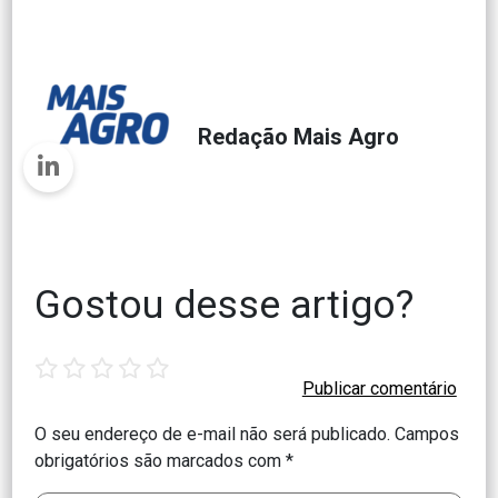
Redação Mais Agro
Gostou desse artigo?
1
2
3
4
5
star
stars
stars
stars
stars
O seu endereço de e-mail não será publicado.
Campos
obrigatórios são marcados com
*