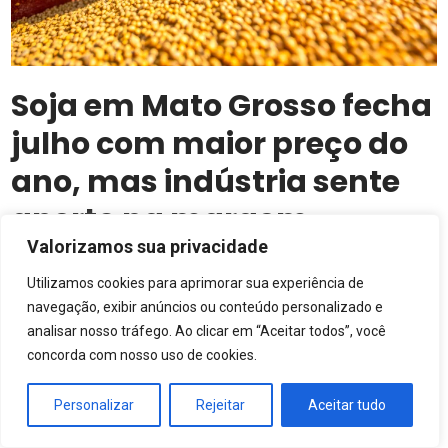
Soja em Mato Grosso fecha
julho com maior preço do
ano, mas indústria sente
aperto na margem
Valorizamos sua privacidade
Saca chega a R$ 116,74 no estado, puxada por
Utilizamos cookies para aprimorar sua experiência de
Chicago e prêmios elevados, enquanto
navegação, exibir anúncios ou conteúdo personalizado e
esmagadoras enfrentam queda de mais de 20% na
DIA A DIA DO CAMPO
analisar nosso tráfego. Ao clicar em “Aceitar todos”, você
rentabilidade
Indo além do
concorda com nosso uso de cookies.
estresse: o real
potencial
Personalizar
Rejeitar
Aceitar tudo
dos bioativadores