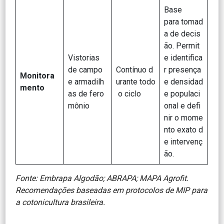
Base
para tomad
a de decis
ão. Permit
Vistorias
e identifica
de campo
Contínuo d
r presença
Monitora
e armadilh
urante todo
e densidad
mento
as de fero
o ciclo
e populaci
mônio
onal e defi
nir o mome
nto exato d
e intervenç
ão.
Fonte: Embrapa Algodão; ABRAPA; MAPA Agrofit.
Recomendações baseadas em protocolos de MIP para
a cotonicultura brasileira.