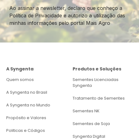
Ao assinar a newsletter, declaro que conheço a
Política de Privacidade e autorizo a utilização das
minhas informações pelo portal Mais Agro
A Syngenta
Produtos e Soluções
Quem somos
Sementes Licenciadas
Syngenta
A Syngenta no Brasil
Tratamento de Sementes
A Syngenta no Mundo
Sementes NK
Propósito e Valores
Sementes de Soja
Politicas e Códigos
Syngenta Digital