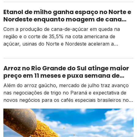
Etanol de milho ganha espaço no Norte e
Nordeste enquanto moagem de cana
recua e tarifa dos EUA pressiona usinas
Com a produção de cana-de-açúcar em queda na
região e o corte de 35,5% na cota americana de
açúcar, usinas do Norte e Nordeste aceleram a
diversificação para o etanol de milho como alternativa
de receita e competitividade.
Arroz no Rio Grande do Sul atinge maior
preço em 11 meses e puxa semana de
valorização no campo
Além do arroz gaúcho, mercado de julho traz avanço
nas negociações de trigo no Paraná e expectativa de
novos negócios para os cafés especiais brasileiros no
exterior