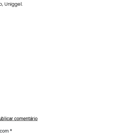
, Uniggel.
s com
*