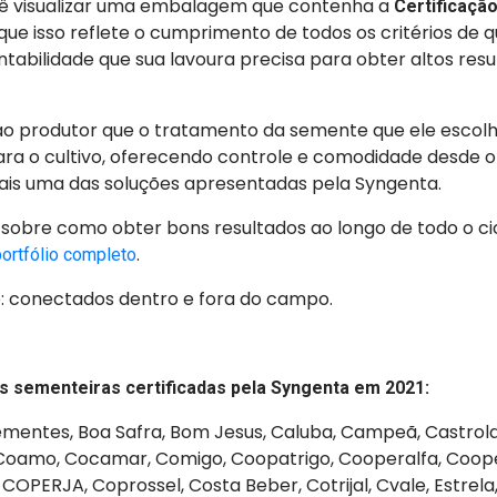
ê visualizar uma embalagem que contenha a
Certificaçã
 que isso reflete o cumprimento de todos os critérios de q
ntabilidade que sua lavoura precisa para obter altos res
ao produtor que o tratamento da semente que ele esco
ara o cultivo, oferecendo controle e comodidade desde o i
mais uma das soluções apresentadas pela Syngenta.
sobre como obter bons resultados ao longo de todo o cic
.
portfólio completo
: conectados dentro e fora do campo.
as sementeiras certificadas pela Syngenta em 2021:
Sementes, Boa Safra, Bom Jesus, Caluba, Campeã, Castrol
 Coamo, Cocamar, Comigo, Coopatrigo, Cooperalfa, Coope
OPERJA, Coprossel, Costa Beber, Cotrijal, Cvale, Estrela, 