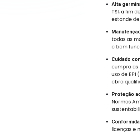
Alta germi
TSI, a fim 
estande de 
Manutenção
todas as m
o bom func
Cuidado com
cumpra as 
uso de EPI
obra qualif
Proteção a
Normas Amb
sustentabil
Conformidad
licenças e