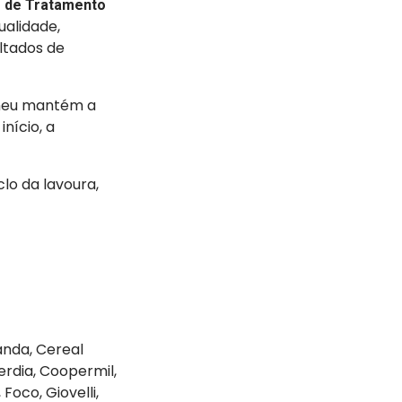
o de Tratamento
ualidade,
ultados de
lheu mantém a
nício, a
lo da lavoura,
anda, Cereal
rdia, Coopermil,
Foco, Giovelli,