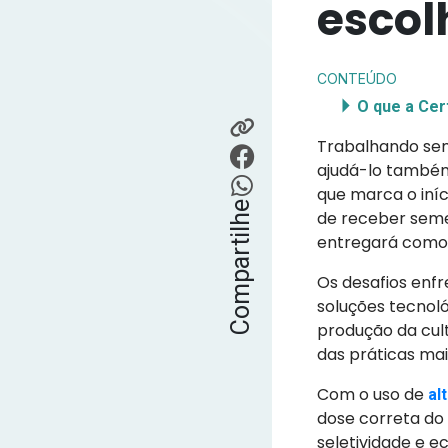
escol
CONTEÚDO
O que a Cer
Trabalhando sem
ajudá-lo també
que marca o iní
Compartilhe
de receber semen
entregará comodi
Os desafios enf
soluções tecnol
produção da cult
das práticas ma
Com o uso de
al
dose correta do 
seletividade e e