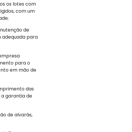
dos os lotes com
xigidos, com um
ade;
anutenção de
m adequada para
a empresa
amento para o
mento em mão de
umprimento das
 a garantia de
ão de alvarás,