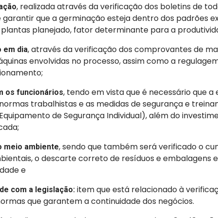
, realizada através da verificação dos boletins de to
nação
de garantir que a germinação esteja dentro dos padrões e
plantas planejado, fator determinante para a produtivid
, através da verificação dos comprovantes de m
 em dia
áquinas envolvidas no processo, assim como a regulage
ionamento;
, tendo em vista que é necessário que 
 os funcionários
normas trabalhistas e as medidas de segurança e trein
 (Equipamento de Segurança Individual), além do investi
icada;
, sendo que também será verificado o c
o meio ambiente
ientais, o descarte correto de resíduos e embalagens e
idade e
item que está relacionado à verificaç
e com a legislação:
 normas que garantem a continuidade dos negócios.