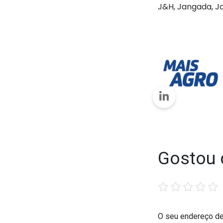
J&H, Jangada, Jo
Gostou 
1
2
3
4
5
star
stars
stars
stars
stars
O seu endereço de 