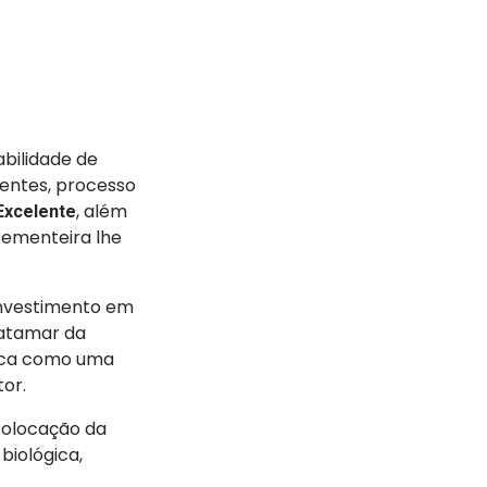
bilidade de
entes, processo
, além
Excelente
sementeira lhe
investimento em
patamar da
aca como uma
or.
colocação da
biológica,