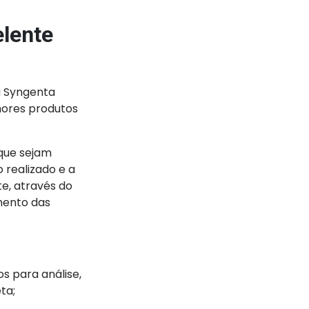
elente
 Syngenta
hores produtos
 que sejam
 realizado e a
e, através do
mento das
s para análise,
ta;