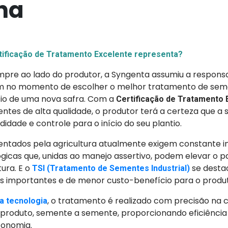
ha
tificação de Tratamento Excelente representa?
pre ao lado do produtor, a Syngenta assumiu a responsa
m no momento de escolher o melhor tratamento de sem
cio de uma nova safra. Com a
Certificação de Tratamento 
tes de alta qualidade, o produtor terá a certeza que a 
dade e controle para o início do seu plantio.
rentados pela agricultura atualmente exigem constante 
ógicas que, unidas ao manejo assertivo, podem elevar o 
ura. E o
se dest
TSI (Tratamento de Sementes Industrial)
is importantes e de menor custo-benefício para o produt
, o tratamento é realizado com precisão na 
ta tecnologia
produto, semente a semente, proporcionando eficiência 
conomia.