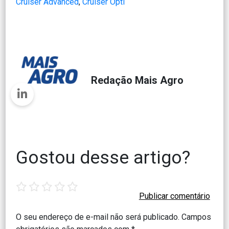
Cruiser Advanced
, 
Cruiser Opti
Redação Mais Agro
Gostou desse artigo?
1
2
3
4
5
star
stars
stars
stars
stars
O seu endereço de e-mail não será publicado.
Campos