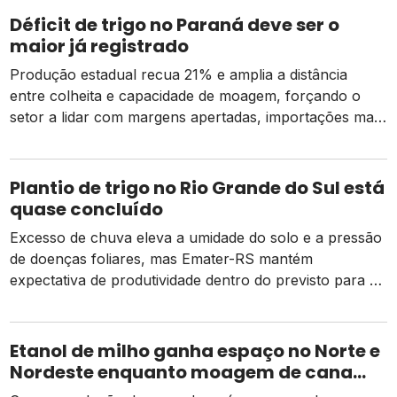
Déficit de trigo no Paraná deve ser o
maior já registrado
Produção estadual recua 21% e amplia a distância
entre colheita e capacidade de moagem, forçando o
setor a lidar com margens apertadas, importações mais
caras e o risco de um El Niño intenso
Plantio de trigo no Rio Grande do Sul está
quase concluído
Excesso de chuva eleva a umidade do solo e a pressão
de doenças foliares, mas Emater-RS mantém
expectativa de produtividade dentro do previsto para a
safra 2026
Etanol de milho ganha espaço no Norte e
Nordeste enquanto moagem de cana
recua e tarifa dos EUA pressiona usinas