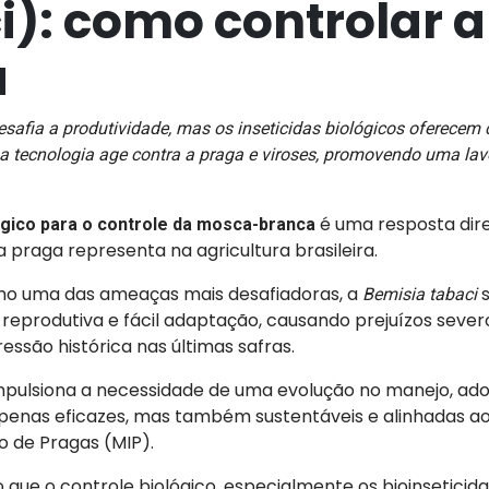
i): como controlar a
a
afia a produtividade, mas os inseticidas biológicos oferecem c
 tecnologia age contra a praga e viroses, promovendo uma la
é uma resposta dir
lógico para o controle da mosca-branca
 praga representa na agricultura brasileira.
mo uma das ameaças mais desafiadoras, a
s
Bemisia tabaci
reprodutiva e fácil adaptação, causando prejuízos sever
essão histórica nas últimas safras.
impulsiona a necessidade de uma evolução no manejo, ad
penas eficazes, mas também sustentáveis e alinhadas ao
o de Pragas (MIP).
 que o controle biológico, especialmente os bioinseticida