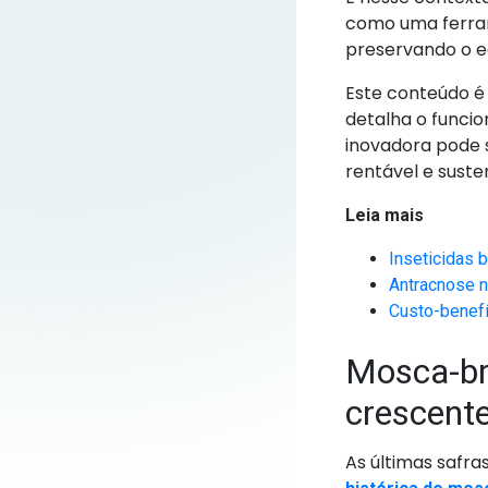
como uma ferram
preservando o eq
Este conteúdo é
detalha o funci
inovadora pode 
rentável e suste
Leia mais
Inseticidas 
Antracnose n
Custo-benefí
Mosca-br
crescent
As últimas safr