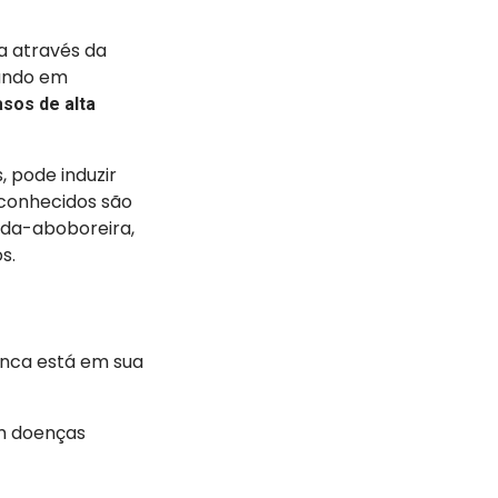
a através da
tando em
sos de alta
, pode induzir
 conhecidos são
-da-aboboreira,
os.
anca está em sua
am doenças