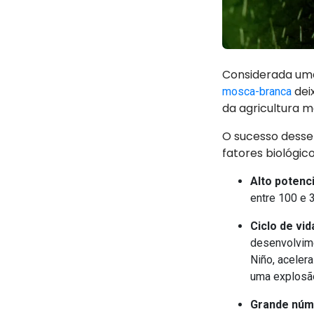
Considerada uma
dei
mosca-branca
da agricultura 
O sucesso desse
fatores biológic
Alto potenci
entre 100 e 
Ciclo de vid
desenvolvime
Niño, aceler
uma explosão
Grande núm