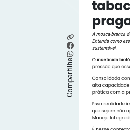
tabac
prag
A mosca-branca des
Entenda como essa
sustentável.
O
inseticida bio
Compartilhe
pressão que essa
Consolidada co
alta capacidade 
prática com a pr
Essa realidade 
que sejam não a
Manejo Integrad
É nesse contexto