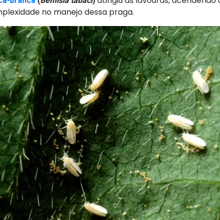
atingiu as lavouras, acendendo
ca-branca
(
Bemisia tabaci
)
mplexidade no manejo dessa praga.