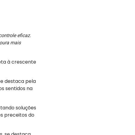
ontrole eficaz.
voura mais
eta à crescente
e destaca pela
os sentidos na
otando soluções
s preceitos do
s, se destaca