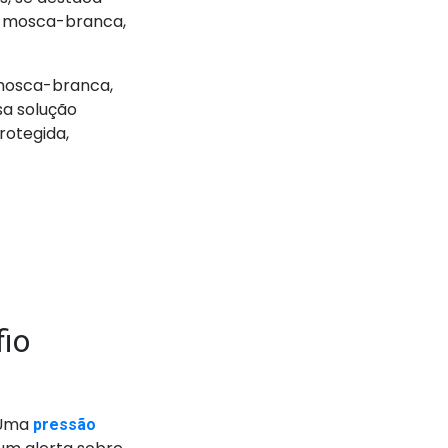
a mosca-branca,
 mosca-branca,
sa solução
rotegida,
fio
 Uma
pressão