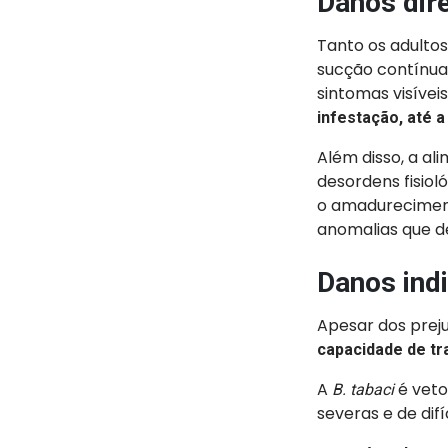
Danos dir
Tanto os adultos
sucção contínua 
sintomas visíve
infestação, até a
Além disso, a al
desordens fisiol
o amadureciment
anomalias que d
Danos ind
Apesar dos preju
capacidade de tr
A
é veto
B. tabaci
severas e de difí