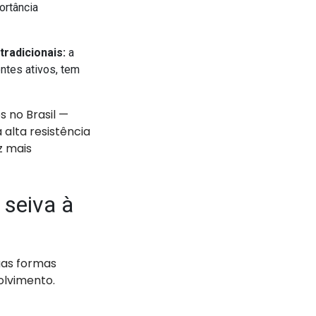
ortância
tradicionais:
a
ntes ativos, tem
 no Brasil —
alta resistência
z mais
 seiva à
uas formas
olvimento.