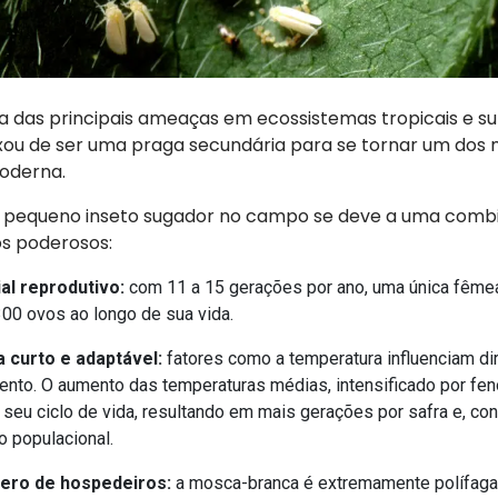
 das principais ameaças em ecossistemas tropicais e sub
xou de ser uma praga secundária para se tornar um dos 
moderna.
 pequeno inseto sugador no campo se deve a uma comb
os poderosos:
al reprodutivo:
com 11 a 15 gerações por ano, uma única fême
300 ovos ao longo de sua vida.
a curto e adaptável:
fatores como a temperatura influenciam d
nto. O aumento das temperaturas médias, intensificado por f
a seu ciclo de vida, resultando em mais gerações por safra e, c
 populacional.
ero de hospedeiros:
a mosca-branca é extremamente polífaga