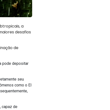
tropicais, a
maiores desafios
inação de
a pode depositar
iretamente seu
enômenos como o El
onsequentemente,
, capaz de