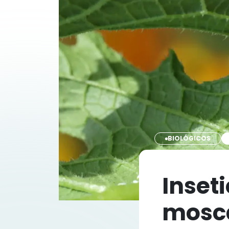
BIOLÓGICOS
Inset
mosc