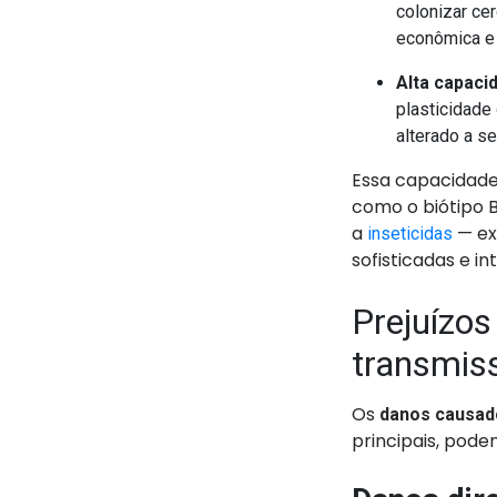
colonizar ce
econômica e 
Alta capaci
plasticidade
alterado a s
Essa capacidade
como o biótipo B
a
— ex
inseticidas
sofisticadas e i
Prejuízos
transmis
Os
danos causad
principais, pod