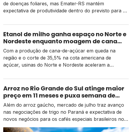
de doenças foliares, mas Emater-RS mantém
expectativa de produtividade dentro do previsto para a
safra 2026
Etanol de milho ganha espaço no Norte e
Nordeste enquanto moagem de cana
recua e tarifa dos EUA pressiona usinas
Com a produção de cana-de-açúcar em queda na
região e o corte de 35,5% na cota americana de
açúcar, usinas do Norte e Nordeste aceleram a
diversificação para o etanol de milho como alternativa
de receita e competitividade.
Arroz no Rio Grande do Sul atinge maior
preço em 11 meses e puxa semana de
valorização no campo
Além do arroz gaúcho, mercado de julho traz avanço
nas negociações de trigo no Paraná e expectativa de
novos negócios para os cafés especiais brasileiros no
exterior