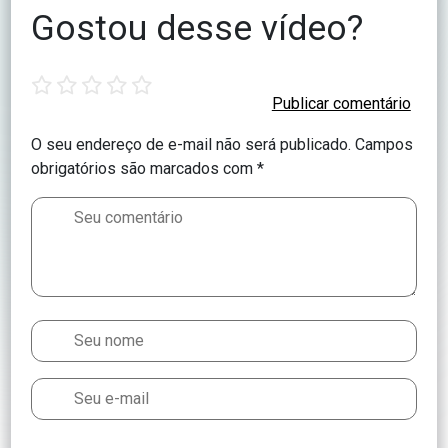
Gostou desse vídeo?
1
2
3
4
5
star
stars
stars
stars
stars
O seu endereço de e-mail não será publicado.
Campos
obrigatórios são marcados com
*