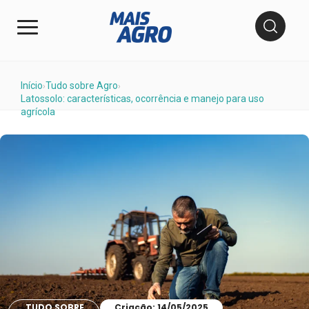
Início
Tudo sobre Agro
›
›
Latossolo: características, ocorrência e manejo para uso
agrícola
TUDO SOBRE
Criação: 14/05/2025