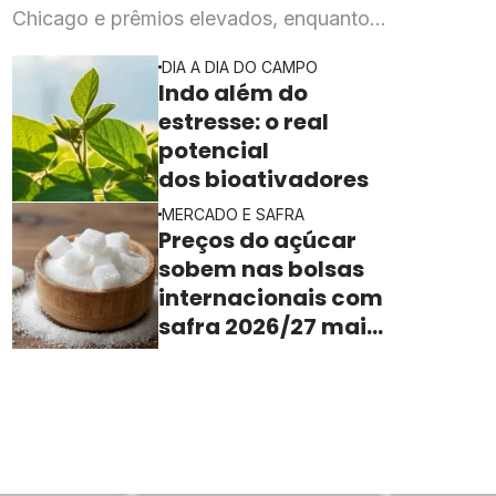
Chicago e prêmios elevados, enquanto
esmagadoras enfrentam queda de mais de 20% na
DIA A DIA DO CAMPO
rentabilidade
Indo além do
estresse: o real
potencial
dos bioativadores
MERCADO E SAFRA
Preços do açúcar
sobem nas bolsas
internacionais com
safra 2026/27 mais
apertada