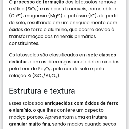
O
dos latossolos remove
processo de formação
a sílica (SiO₂) e as bases trocáveis, como cálcio
(Ca²⁺), magnésio (Mg²⁺) e potássio (K⁺), do perfil
do solo, resultando em um enriquecimento com
óxidos de ferro e alumínio, que ocorre devido à
transformação dos minerais primários
constituintes.
Os latossolos são classificados em
sete classes
, com as diferenças sendo determinadas
distintas
pelo teor de Fe₂O₃, pela cor do solo e pela
relação Ki (SiO₂/Al₂O₃).
Estrutura e textura
Esses solos são
enriquecidos com óxidos de ferro
, o que lhes confere um aspecto
e alumínio
maciço poroso. Apresentam uma
estrutura
, sendo macios quando secos
granular muito fina