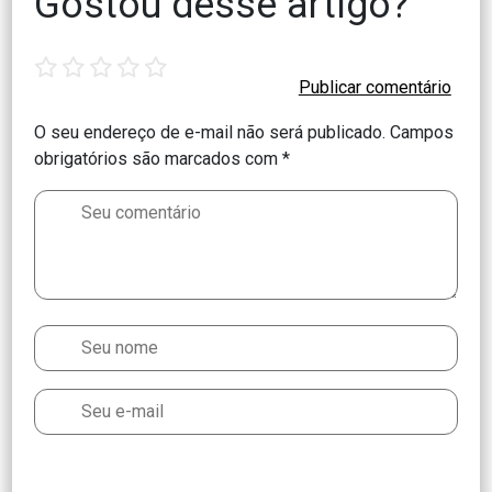
Gostou desse artigo?
1
2
3
4
5
star
stars
stars
stars
stars
O seu endereço de e-mail não será publicado.
Campos
obrigatórios são marcados com
*