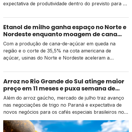
expectativa de produtividade dentro do previsto para a
safra 2026
Etanol de milho ganha espaço no Norte e
Nordeste enquanto moagem de cana
recua e tarifa dos EUA pressiona usinas
Com a produção de cana-de-açúcar em queda na
região e o corte de 35,5% na cota americana de
açúcar, usinas do Norte e Nordeste aceleram a
diversificação para o etanol de milho como alternativa
de receita e competitividade.
Arroz no Rio Grande do Sul atinge maior
preço em 11 meses e puxa semana de
valorização no campo
Além do arroz gaúcho, mercado de julho traz avanço
nas negociações de trigo no Paraná e expectativa de
novos negócios para os cafés especiais brasileiros no
exterior