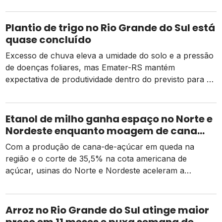
Plantio de trigo no Rio Grande do Sul está
quase concluído
Excesso de chuva eleva a umidade do solo e a pressão
de doenças foliares, mas Emater-RS mantém
expectativa de produtividade dentro do previsto para a
safra 2026
Etanol de milho ganha espaço no Norte e
Nordeste enquanto moagem de cana
recua e tarifa dos EUA pressiona usinas
Com a produção de cana-de-açúcar em queda na
região e o corte de 35,5% na cota americana de
açúcar, usinas do Norte e Nordeste aceleram a
diversificação para o etanol de milho como alternativa
de receita e competitividade.
Arroz no Rio Grande do Sul atinge maior
preço em 11 meses e puxa semana de