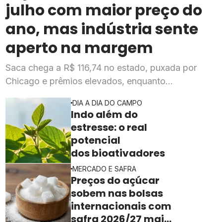
julho com maior preço do
ano, mas indústria sente
aperto na margem
Saca chega a R$ 116,74 no estado, puxada por
Chicago e prêmios elevados, enquanto
esmagadoras enfrentam queda de mais de 20% na
DIA A DIA DO CAMPO
rentabilidade
Indo além do
estresse: o real
potencial
dos bioativadores
MERCADO E SAFRA
Preços do açúcar
sobem nas bolsas
internacionais com
safra 2026/27 mais