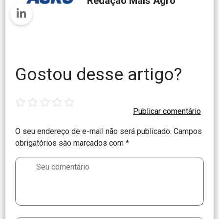
Redação Mais Agro
Gostou desse artigo?
1
2
3
4
5
star
stars
stars
stars
stars
O seu endereço de e-mail não será publicado.
Campos
obrigatórios são marcados com
*