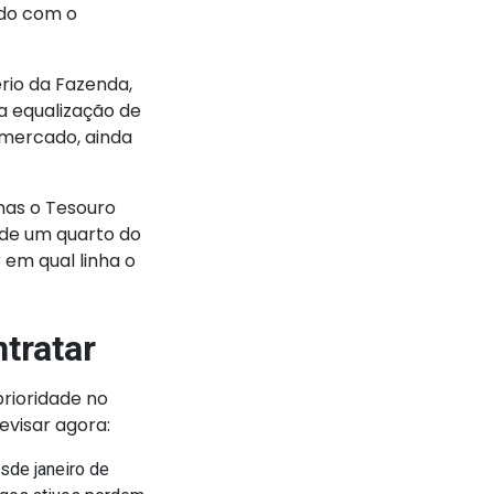
ido com o
rio da Fazenda,
a equalização de
 mercado, ainda
 mas o Tesouro
s de um quarto do
 em qual linha o
ntratar
rioridade no
evisar agora:
sde janeiro de