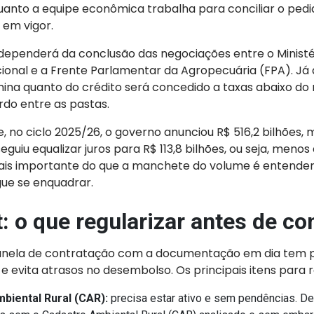
quanto a equipe econômica trabalha para conciliar o ped
 em vigor.
l dependerá da conclusão das negociações entre o Ministé
ional e a Frente Parlamentar da Agropecuária (FPA). Já 
mina quanto do crédito será concedido a taxas abaixo do
do entre as pastas.
, no ciclo 2025/26, o governo anunciou R$ 516,2 bilhões,
eguiu equalizar juros para R$ 113,8 bilhões, ou seja, meno
 mais importante do que a manchete do volume é entender
ue se enquadrar.
: o que regularizar antes de co
nela de contratação com a documentação em dia tem p
evita atrasos no desembolso. Os principais itens para r
biental Rural (CAR):
precisa estar ativo e sem pendências. De