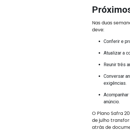
Próximos
Nas duas semana
deve:
Conferir e p
Atualizar a c
Reunir três 
Conversar an
exigências.
Acompanhar f
anúncio.
O Plano Safra 2
de julho transf
atrás de docume