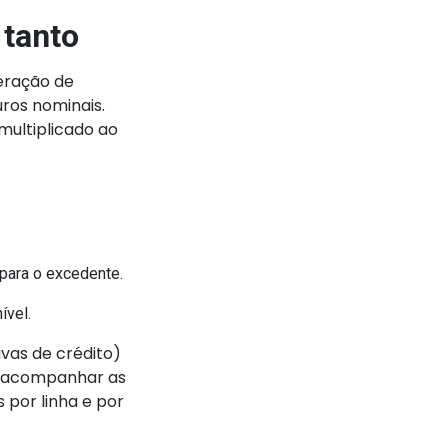
 tanto
eração de
uros nominais.
multiplicado ao
 para o excedente.
ível.
ivas de crédito)
le acompanhar as
 por linha e por