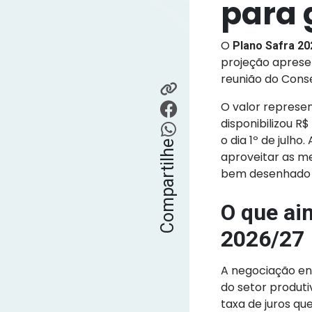
para 
O
Plano Safra 20
projeção apresen
reunião do Cons
O valor represe
disponibilizou R
o dia 1º de julh
Compartilhe
aproveitar as m
bem desenhado e
O que ai
2026/27
A negociação ent
do setor produti
taxa de juros qu