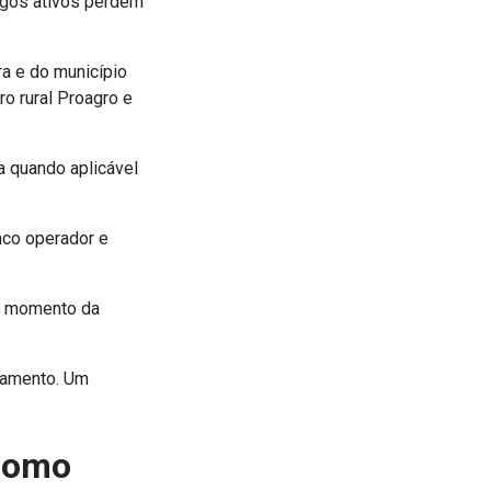
rgos ativos perdem
ra e do município
ro rural Proagro e
a quando aplicável
nco operador e
no momento da
gamento. Um
 Como