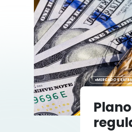
MERCADO E SAFR
Plano
regula