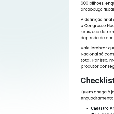
600 bilhões, en
arcabouço fiscal
A definição fina
o Congresso Nac
juros, que deter
depende de acor
Vale lembrar que
Nacional só cons
total. Por isso,
produtor conseg
Checklist
Quem chega à ja
enquadramento e 
Cadastro Am