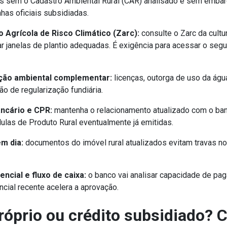
s sem o Cadastro Ambiental Rural (CAR) analisado e sem emba
nhas oficiais subsidiadas.
Agrícola de Risco Climático (Zarc):
consulte o Zarc da cultu
ar janelas de plantio adequadas. É exigência para acessar o segu
ão ambiental complementar:
licenças, outorga de uso da águ
o de regularização fundiária.
ncário e CPR:
mantenha o relacionamento atualizado com o ba
ulas de Produto Rural eventualmente já emitidas.
em dia:
documentos do imóvel rural atualizados evitam travas 
ncial e fluxo de caixa:
o banco vai analisar capacidade de pa
ncial recente acelera a aprovação.
próprio ou crédito subsidiado?