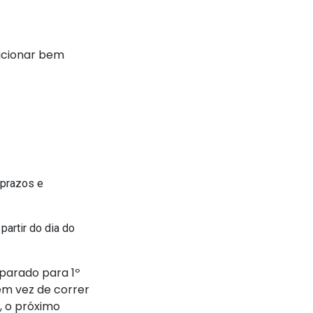
sicionar bem
 prazos e
partir do dia do
parado para 1º
em vez de correr
, o próximo