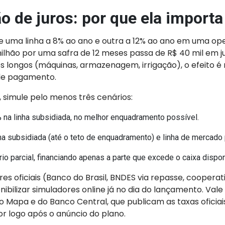
o de juros: por que ela importa
re uma linha a 8% ao ano e outra a 12% ao ano em uma op
milhão por uma safra de 12 meses passa de R$ 40 mil em j
 longos (máquinas, armazenagem, irrigação), o efeito é 
 de pagamento.
, simule pelo menos três cenários:
 na linha subsidiada, no melhor enquadramento possível.
nha subsidiada (até o teto de enquadramento) e linha de mercado
io parcial, financiando apenas a parte que excede o caixa dispon
s oficiais (Banco do Brasil, BNDES via repasse, cooperat
ibilizar simuladores online já no dia do lançamento. Va
Mapa e do Banco Central, que publicam as taxas oficiais
or logo após o anúncio do plano.