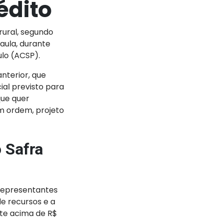
édito
rural, segundo
aula, durante
ulo (ACSP).
nterior, que
ial previsto para
que quer
m ordem, projeto
 Safra
 representantes
de recursos e a
ote acima de R$