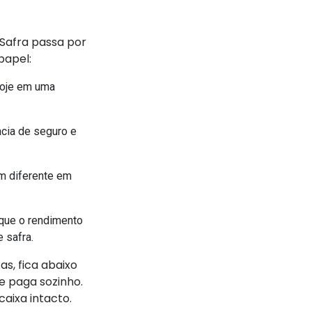
 Safra passa por
 papel:
hoje em uma
ência de seguro e
.
m diferente em
que o rendimento
e safra.
as, fica abaixo
e paga sozinho.
caixa intacto.