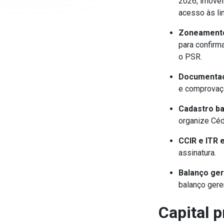
2026, imóvei
acesso às li
Zoneamento 
para confirm
o PSR.
Documentaç
e comprovaçã
Cadastro ba
organize Céd
CCIR e ITR 
assinatura.
Balanço gere
balanço gere
Capital 