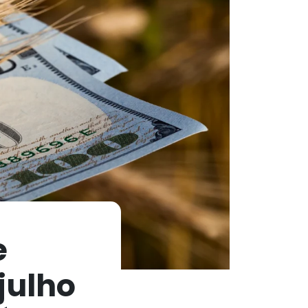
e
 julho