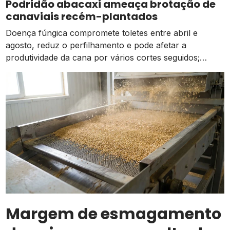
Podridão abacaxi ameaça brotação de
comparação à média dos […]
canaviais recém-plantados
Doença fúngica compromete toletes entre abril e
agosto, reduz o perfilhamento e pode afetar a
produtividade da cana por vários cortes seguidos;
prevenção começa na escolha das mudas
Margem de esmagamento