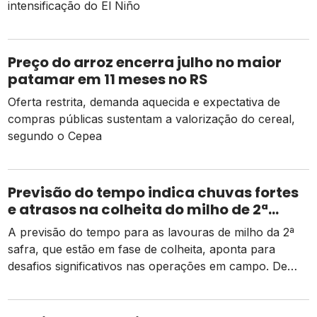
intensificação do El Niño
Preço do arroz encerra julho no maior
patamar em 11 meses no RS
Oferta restrita, demanda aquecida e expectativa de
compras públicas sustentam a valorização do cereal,
segundo o Cepea
Previsão do tempo indica chuvas fortes
e atrasos na colheita do milho de 2ª
safra
A previsão do tempo para as lavouras de milho da 2ª
safra, que estão em fase de colheita, aponta para
desafios significativos nas operações em campo. De
acordo com dados da Conab, há um pequeno atraso
em relação ao mesmo período do ano passado, mas as
atividades estão ocorrendo de forma normal em