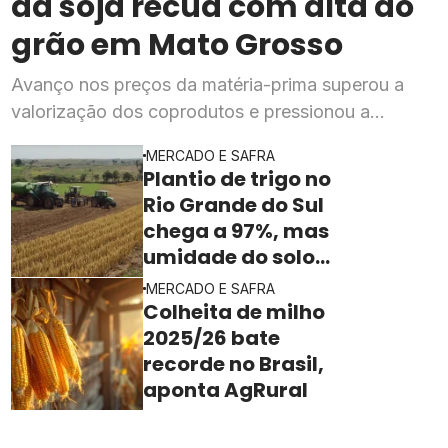
da soja recua com alta do
grão em Mato Grosso
Avanço nos preços da matéria-prima superou a
valorização dos coprodutos e pressionou a
rentabilidade da indústria processadora em julho,
MERCADO E SAFRA
segundo o Imea
Plantio de trigo no
Rio Grande do Sul
chega a 97%, mas
umidade do solo
ainda freia o ritmo
MERCADO E SAFRA
Colheita de milho
2025/26 bate
recorde no Brasil,
aponta AgRural