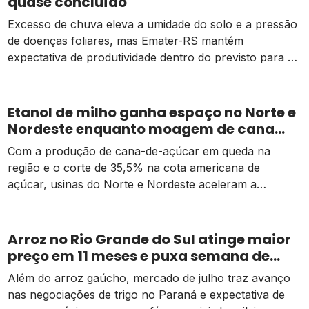
quase concluído
Excesso de chuva eleva a umidade do solo e a pressão
de doenças foliares, mas Emater-RS mantém
expectativa de produtividade dentro do previsto para a
safra 2026
Etanol de milho ganha espaço no Norte e
Nordeste enquanto moagem de cana
recua e tarifa dos EUA pressiona usinas
Com a produção de cana-de-açúcar em queda na
região e o corte de 35,5% na cota americana de
açúcar, usinas do Norte e Nordeste aceleram a
diversificação para o etanol de milho como alternativa
de receita e competitividade.
Arroz no Rio Grande do Sul atinge maior
preço em 11 meses e puxa semana de
valorização no campo
Além do arroz gaúcho, mercado de julho traz avanço
nas negociações de trigo no Paraná e expectativa de