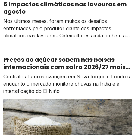
produção mundial de frutas cítricas, o Brasil é um dos
5 impactos climáticos nas lavouras em
maiores produtores de citrus do […]
agosto
Nos últimos meses, foram muitos os desafios
enfrentados pelo produtor diante dos impactos
climáticos nas lavouras. Cafeicultores ainda colhem a
retração causada pelas geadas em 2021. A safra de
verão de soja foi marcada pelo tempo seco, com
efeitos negativos nas regiões Sul, centro-oeste e sul de
Preços do açúcar sobem nas bolsas
São Paulo e sul do Mato Grosso do […]
internacionais com safra 2026/27 mais
apertada
Contratos futuros avançam em Nova Iorque e Londres
enquanto o mercado monitora chuvas na Índia e a
intensificação do El Niño