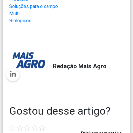
Soluções para o campo
Multi
Biológicos
Redação Mais Agro
Gostou desse artigo?
1
2
3
4
5
star
stars
stars
stars
stars