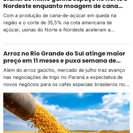
Nordeste enquanto moagem de cana
recua e tarifa dos EUA pressiona usinas
Com a produção de cana-de-açúcar em queda na
região e o corte de 35,5% na cota americana de
açúcar, usinas do Norte e Nordeste aceleram a
diversificação para o etanol de milho como alternativa
de receita e competitividade.
Arroz no Rio Grande do Sul atinge maior
preço em 11 meses e puxa semana de
valorização no campo
Além do arroz gaúcho, mercado de julho traz avanço
nas negociações de trigo no Paraná e expectativa de
novos negócios para os cafés especiais brasileiros no
exterior