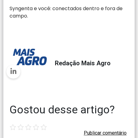
Syngenta e você: conectados dentro e fora de
campo.
Redação Mais Agro
Gostou desse artigo?
1
2
3
4
5
star
stars
stars
stars
stars