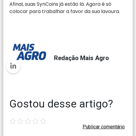
Afinal, suas SynCoins já estão lá. Agora é só
colocar para trabalhar a favor da sua lavoura.
Redação Mais Agro
Gostou desse artigo?
1
2
3
4
5
star
stars
stars
stars
stars