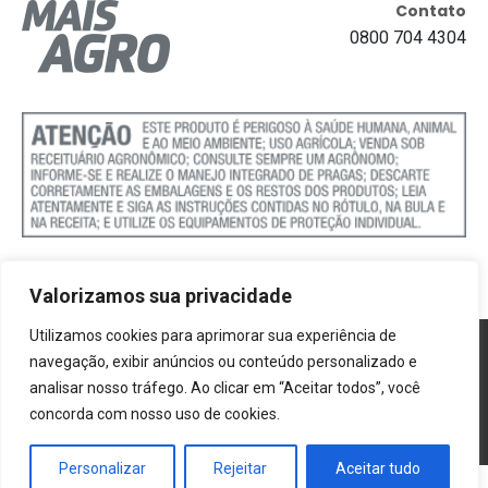
Contato
0800 704 4304
Valorizamos sua privacidade
Utilizamos cookies para aprimorar sua experiência de
Política de Cookies
navegação, exibir anúncios ou conteúdo personalizado e
analisar nosso tráfego. Ao clicar em “Aceitar todos”, você
Termos e Condições
concorda com nosso uso de cookies.
Politica de Privacidade
Personalizar
Rejeitar
Aceitar tudo