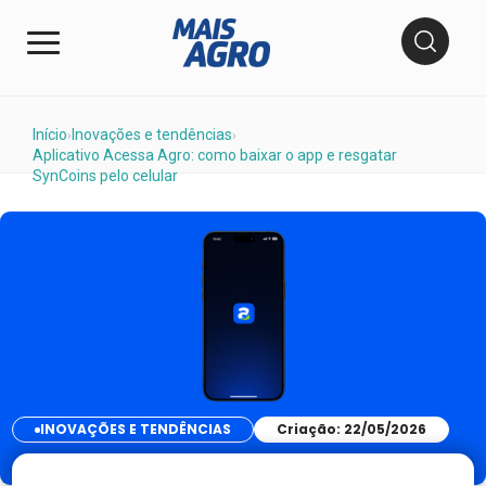
Início
Inovações e tendências
›
›
Aplicativo Acessa Agro: como baixar o app e resgatar
SynCoins pelo celular
INOVAÇÕES E TENDÊNCIAS
Criação: 22/05/2026