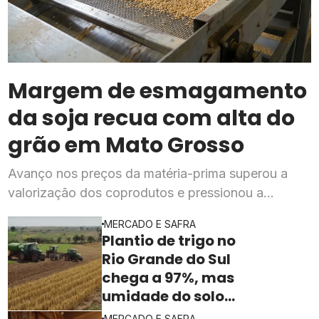
Margem de esmagamento
da soja recua com alta do
grão em Mato Grosso
Avanço nos preços da matéria-prima superou a
valorização dos coprodutos e pressionou a
rentabilidade da indústria processadora em julho,
MERCADO E SAFRA
segundo o Imea
Plantio de trigo no
Rio Grande do Sul
chega a 97%, mas
umidade do solo
ainda freia o ritmo
MERCADO E SAFRA