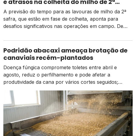
e atrasos na colheita do milho de 2ª
safra
A previsão do tempo para as lavouras de milho da 2ª
safra, que estão em fase de colheita, aponta para
desafios significativos nas operações em campo. De
acordo com dados da Conab, há um pequeno atraso
em relação ao mesmo período do ano passado, mas as
atividades estão ocorrendo de forma normal em
Podridão abacaxi ameaça brotação de
comparação à média dos […]
canaviais recém-plantados
Doença fúngica compromete toletes entre abril e
agosto, reduz o perfilhamento e pode afetar a
produtividade da cana por vários cortes seguidos;
prevenção começa na escolha das mudas