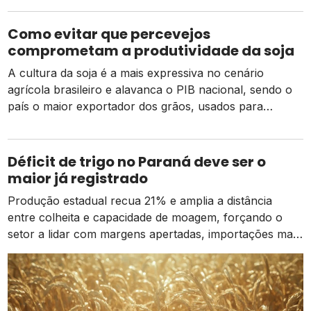
pela produção da metade de todo o grão consumido
globalmente – cerca de 60% do total embarcado têm a
Como evitar que percevejos
China como destino. […]
comprometam a produtividade da soja
A cultura da soja é a mais expressiva no cenário
agrícola brasileiro e alavanca o PIB nacional, sendo o
país o maior exportador dos grãos, usados para
diferentes fins, tais como: Sem tempo para ler? Clique
no play abaixo para ouvir esse conteúdo! Diante dessa
versatilidade, os agricultores que trabalham com a soja
Déficit de trigo no Paraná deve ser o
têm uma […]
maior já registrado
Produção estadual recua 21% e amplia a distância
entre colheita e capacidade de moagem, forçando o
setor a lidar com margens apertadas, importações mais
caras e o risco de um El Niño intenso