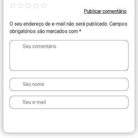
1
2
3
4
5
star
stars
stars
stars
stars
O seu endereço de e-mail não será publicado.
Campos
obrigatórios são marcados com
*