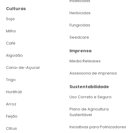
Inseticidas
Culturas
Herbicidas
Soja
Fungicidas
Milho
Seedcare
Café
Imprensa
Algodão
Media Releases
Cana-de-Açucar
Assessoria de imprensa
Trigo
Sustentabilidade
Hortifrúti
Uso Correto e Seguro
Arroz
Plano de Agricultura
Sustentável
Feijão
Iniciativas para Polinizadores
Citrus