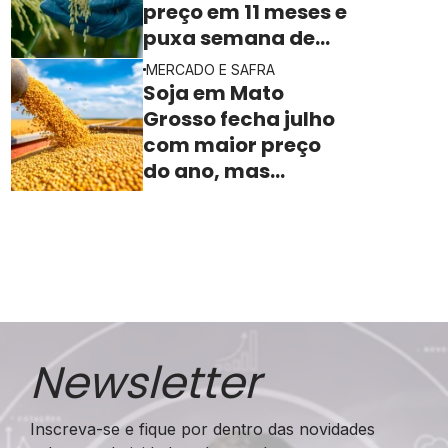
preço em 11 meses e
puxa semana de
valorização no
MERCADO E SAFRA
campo
Soja em Mato
Grosso fecha julho
com maior preço
do ano, mas
indústria sente
aperto na margem
Newsletter
Inscreva-se e fique por dentro das novidades