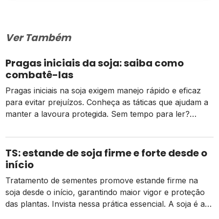
Ver Também
Pragas iniciais da soja: saiba como
combatê-las
Pragas iniciais na soja exigem manejo rápido e eficaz
para evitar prejuízos. Conheça as táticas que ajudam a
manter a lavoura protegida. Sem tempo para ler?
Clique no play abaixo para ouvir o conteúdo! O Brasil é
o maior produtor e exportador de soja do mundo e tem
grande importância mundial quando o assunto é […]
TS: estande de soja firme e forte desde o
início
Tratamento de sementes promove estande firme na
soja desde o início, garantindo maior vigor e proteção
das plantas. Invista nessa prática essencial. A soja é a
principal commodity brasileira, pois o país responde