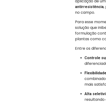
aplicação de u
,
antirresistência
no campo.
Para esse mome
solução que inib
formulação con
plantas como c
Entre os diferen
Controle su
diferenciad
Flexibilidad
combinado 
mais satisf
Alta seletiv
resultando 