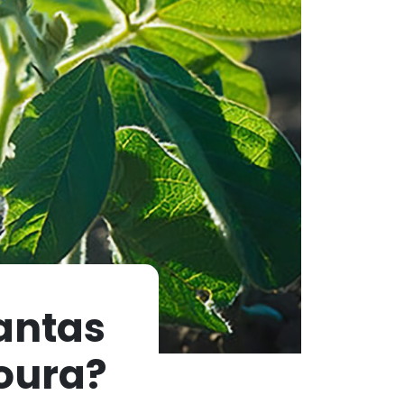
lantas
voura?