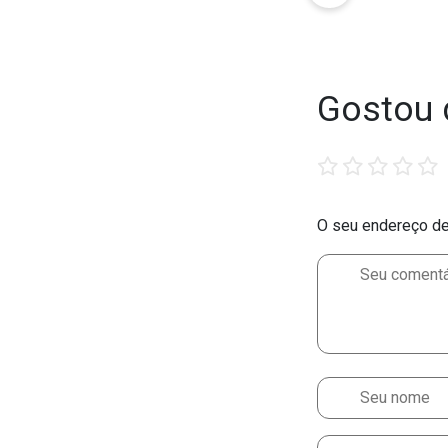
Gostou 
1
2
3
4
5
star
stars
stars
stars
stars
O seu endereço de 