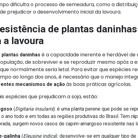
po dificulta o processo de semeadura, como a distribui
e prejudicar o desenvolvimento inicial da lavoura.
esistência de plantas daninhas
 a lavoura
é a capacidade inerente e herdável de a
 plantas daninhas
opulação, de sobreviver e se reproduzir mesmo após a e
que normalmente seria letal. Para evitar que espécies re
po ao longo dos anos, é necessário que o manejo integr
às boas práticas agrícolas.
rentes mecanismos de ação
ais espécies que prejudicam a soja, estão:
rgoso
(
Digitaria insularis
): é uma planta perene que pode se rep
 o ano todo e em todas as regiões produtivas do Brasil. Tem ráp
rada, surgem novos casos de capim-amargoso resistente nas la
-galinha
(
Eleusine indica
): desenvolve-se em qualquer tipo de 