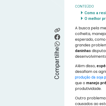
CONTEÚDO
Como a resi
O melhor pr
A busca pela me
colheita, manej
esperado, como 
grandes problem
Compartilhe
disputam
daninhas
desenvolvimento
Além disso,
espéc
desafiam os agr
produção da soja
que o
manejo pr
produtividade.
Outro problema 
causados ao est