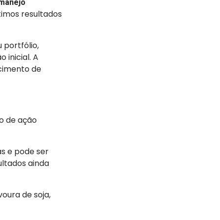
manejo
timos resultados
portfólio,
inicial. A
scimento de
o de ação
as e pode ser
ltados ainda
voura de soja,