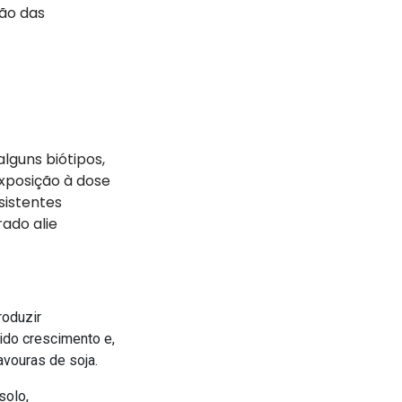
ção das
lguns biótipos,
xposição à dose
sistentes
ado alie
roduzir
ido crescimento e,
vouras de soja.
solo,