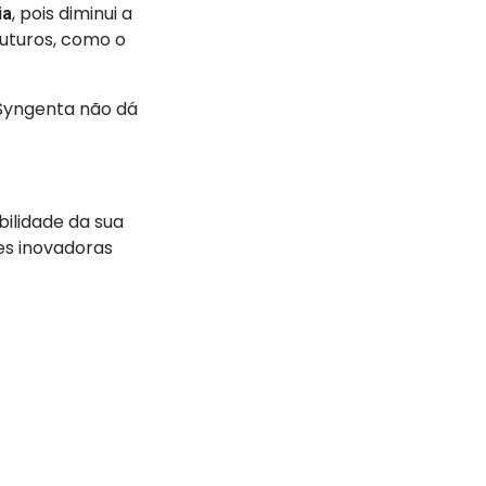
, pois diminui a
ia
futuros, como o
Syngenta não dá
bilidade da sua
es inovadoras