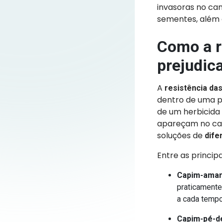
invasoras no cam
sementes, além d
Como a r
prejudica
A
resistência das
dentro de uma p
de um herbicida 
apareçam no cam
soluções de
dife
Entre as princip
Capim-ama
praticamente
a cada tempo
Capim-pé-de