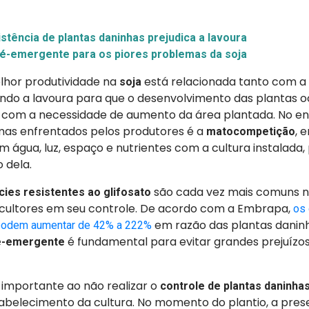
stência de plantas daninhas prejudica a lavoura
é-emergente para os piores problemas da soja
lhor produtividade na
está relacionada tanto com a 
soja
ando a lavoura para que o desenvolvimento das plantas o
com a necessidade de aumento da área plantada. No en
as enfrentados pelos produtores é a
, 
matocompetição
 água, luz, espaço e nutrientes com a cultura instalada,
 dela.
são cada vez mais comuns n
ies resistentes ao glifosato
icultores em seu controle. De acordo com a Embrapa,
os 
em razão das plantas danin
 podem aumentar de 42% a 222%
é fundamental para evitar grandes prejuízos
é-emergente
importante ao não realizar o
controle de plantas daninha
abelecimento da cultura. No momento do plantio, a pres