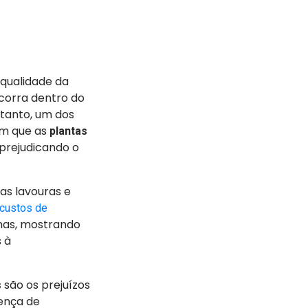
qualidade da
corra dentro do
tanto, um dos
em que as
plantas
 prejudicando o
as lavouras e
custos de
has, mostrando
 à
são os prejuízos
s
ença de