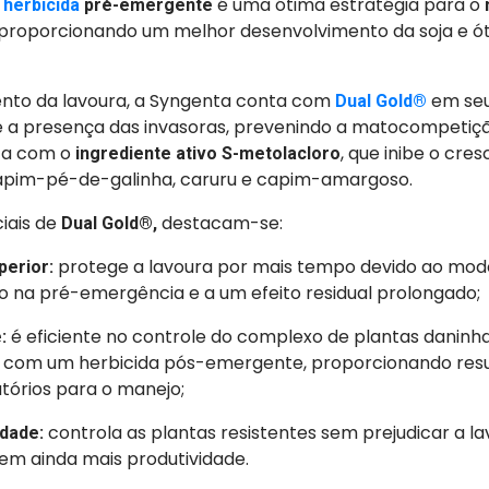
m
é uma ótima estratégia para o
herbicida
pré-emergente
 proporcionando um melhor desenvolvimento da soja e ó
nto da lavoura, a Syngenta conta com
em seu 
Dual Gold®
e a presença das invasoras, prevenindo a matocompetição 
ta com o
, que inibe o cre
ingrediente ativo S-metolacloro
apim-pé-de-galinha, caruru e capim-amargoso.
ciais de
destacam-se:
Dual Gold®,
protege a lavoura por mais tempo devido ao mod
perior:
o na pré-emergência e a um efeito residual prolongado;
é eficiente no controle do complexo de plantas daninh
e:
com um herbicida pós-emergente,
proporcionando resu
atórios para o manejo;
controla as plantas resistentes sem prejudicar a la
idade:
em ainda mais produtividade.