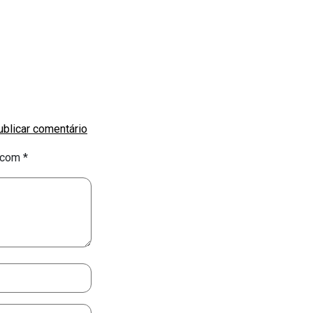
s com
*