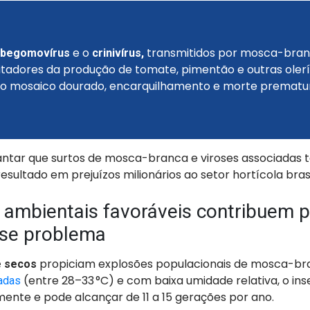
o
e o
transmitidos por mosca-bran
begomovírus
crinivírus,
imitadores da produção de tomate, pimentão e outras oler
o mosaico dourado, encarquilhamento e morte prematur
antar que surtos de mosca-branca e viroses associadas
esultado em prejuízos milionários ao setor hortícola brasi
 ambientais favoráveis contribuem p
sse problema
propiciam explosões populacionais de mosca-br
e secos
(entre 28–33 °C) e com baixa umidade relativa, o in
adas
mente e pode alcançar de 11 a 15 gerações por ano.