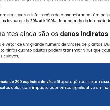
a.
dem ser severos: infestações de mosca-branca têm poten
 das lavouras de
, dependendo da intensidad
20% até 100%
mantes ainda são os
danos indiretos
é vetor de um grande número de viroses de plantas. Du
nto ninfas quanto adultos podem transmitir vírus que c
s cultivos.
fitopatogênicos sejam dis
mais de 200 espécies de vírus
muitos deles com impacto econômico significativo em hor