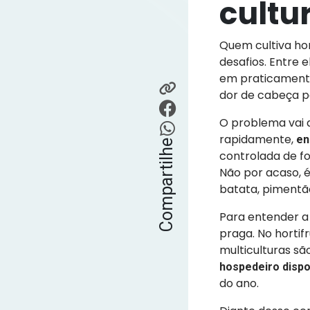
cultu
Quem cultiva hor
desafios. Entre 
em praticamente 
dor de cabeça p
O problema vai 
rapidamente,
en
Compartilhe
controlada de fo
Não por acaso, é
batata, pimentão
Para entender a 
praga. No hortif
multiculturas sã
hospedeiro dispo
do ano.