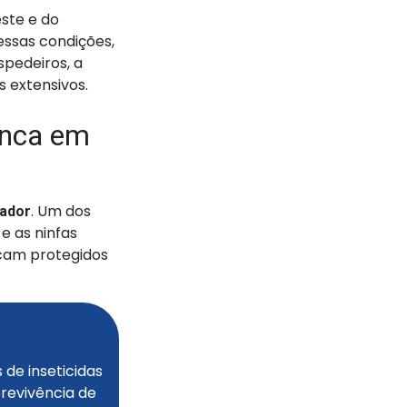
ste e do
essas condições,
pedeiros, a
s extensivos.
ranca em
. Um dos
iador
e as ninfas
icam protegidos
s de inseticidas
brevivência de