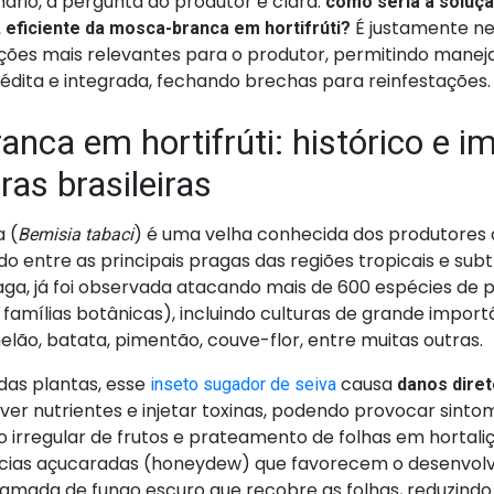
ário, a pergunta do produtor é clara:
como seria a soluçã
É justamente n
, eficiente da mosca-branca em hortifrúti?
ções mais relevantes para o produtor, permitindo manej
nédita e integrada, fechando brechas para reinfestações
nca em hortifrúti: histórico e i
ras brasileiras
 (
) é uma velha conhecida dos produtores d
Bemisia tabaci
ndo entre as principais pragas das regiões tropicais e subt
ga, já foi observada atacando mais de 600 espécies de 
amílias botânicas), incluindo culturas de grande impor
melão, batata, pimentão, couve-flor, entre muitas outras.
das plantas, esse
causa
inseto sugador de seiva
danos dire
ver nutrientes e injetar toxinas, podendo provocar sint
rregular de frutos e prateamento de folhas em hortaliça
cias açucaradas (honeydew) que favorecem o desenvol
amada de fungo escuro que recobre as folhas, reduzindo 