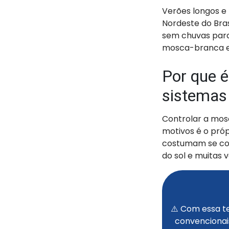
Verões longos e
Nordeste do Bras
sem chuvas para
mosca-branca en
Por que é
sistemas 
Controlar a mos
motivos é o próp
costumam se conc
do sol e muitas 
⚠️ Com essa t
convencionais