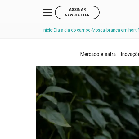
ASSINAR
NEWSLETTER
Início
Dia a dia do campo
Mosca-branca em hortifr
›
›
Mercado e safra
Inovaçõ