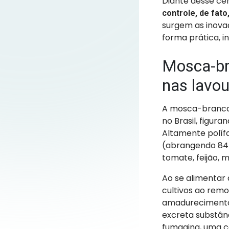
Diante desse cen
controle, de fato
surgem as inova
forma prática, i
Mosca-bra
nas lavou
A mosca-branca
no Brasil, figura
Altamente polífa
(abrangendo 84 f
tomate, feijão, 
Ao se alimentar 
cultivos ao remo
amadurecimento i
excreta substân
fumagina, uma c