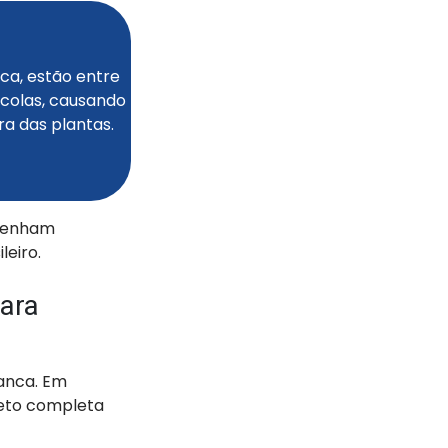
ca, estão entre
ícolas, causando
a das plantas.
 tenham
leiro.
ara
anca. Em
seto completa