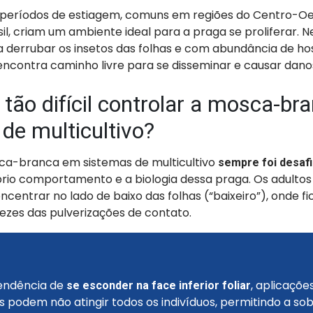
 períodos de estiagem, comuns em regiões do Centro-Oe
il, criam um ambiente ideal para a praga se proliferar. N
 derrubar os insetos das folhas e com abundância de hos
contra caminho livre para se disseminar e causar dano
 tão difícil controlar a mosca-b
de multicultivo?
ca-branca em sistemas de multicultivo
sempre foi desaf
rio comportamento e a biologia dessa praga. Os adultos 
entrar no lado de baixo das folhas (“baixeiro”), onde f
vezes das pulverizações de contato.
endência de
, aplicaçõe
se esconder na face inferior foliar
 podem não atingir todos os indivíduos, permitindo a so