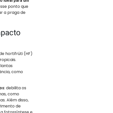
o ideal para um
esse ponto que
ar a praga de
.
mpacto
e hortifrúti (HF)
ropicais.
plantas
tância, como
: debilita os
tos
omas, como
s. Além disso,
vimento de
a fotossíntese e