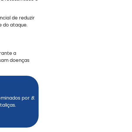
cial de reduzir
e do ataque.
rante a
ausam doenças
seminados por
B.
taliças.