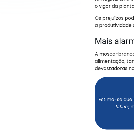
o vigor da plant
Os prejuízos po
a produtividade
Mais alar
A mosca-branca 
alimentação, ta
devastadoras no
Estima-se que
, 
tabaci