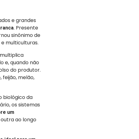
dados e grandes
. Presente
ranca
rnou sinônimo de
e multiculturas.
multiplica
do e, quando não
olso do produtor.
feijão, melão,
 biológico da
ário, os sistemas
pre um
 outra ao longo