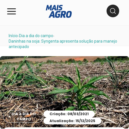
Início
Dia a dia do campo
›
›
Daninhas na soja: Syngenta apresenta solução para manejo
antecipado
DIA A DIA DO
Criação: 08/03/2021
CAMPO
Atualização: 15/12/2025