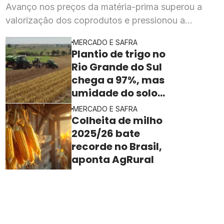
Avanço nos preços da matéria-prima superou a
valorização dos coprodutos e pressionou a
rentabilidade da indústria processadora em julho,
MERCADO E SAFRA
segundo o Imea
Plantio de trigo no
Rio Grande do Sul
chega a 97%, mas
umidade do solo
ainda freia o ritmo
MERCADO E SAFRA
Colheita de milho
2025/26 bate
recorde no Brasil,
aponta AgRural