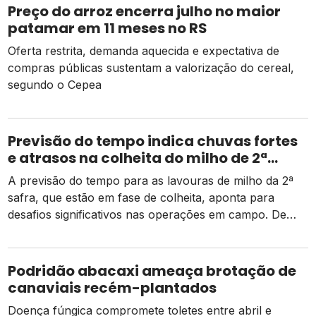
Preço do arroz encerra julho no maior
patamar em 11 meses no RS
Oferta restrita, demanda aquecida e expectativa de
compras públicas sustentam a valorização do cereal,
segundo o Cepea
Previsão do tempo indica chuvas fortes
e atrasos na colheita do milho de 2ª
safra
A previsão do tempo para as lavouras de milho da 2ª
safra, que estão em fase de colheita, aponta para
desafios significativos nas operações em campo. De
acordo com dados da Conab, há um pequeno atraso
em relação ao mesmo período do ano passado, mas as
atividades estão ocorrendo de forma normal em
Podridão abacaxi ameaça brotação de
comparação à média dos […]
canaviais recém-plantados
Doença fúngica compromete toletes entre abril e