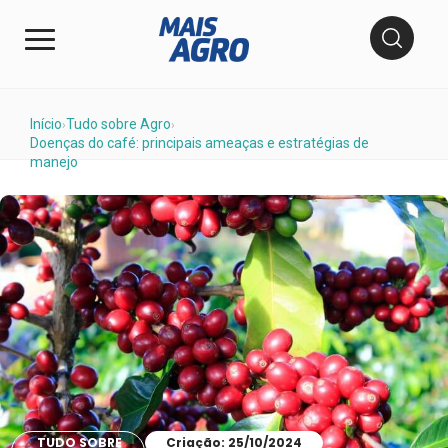
Início
Tudo sobre Agro
›
›
Doenças do café: principais ameaças e estratégias de
manejo
TUDO SOBRE
Criação: 25/10/2024