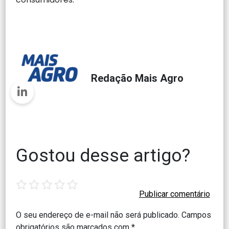
Redação Mais Agro
Gostou desse artigo?
1
2
3
4
5
star
stars
stars
stars
stars
O seu endereço de e-mail não será publicado.
Campos
obrigatórios são marcados com
*