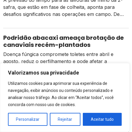
safra, que estão em fase de colheita, aponta para
desafios significativos nas operações em campo. De
acordo com dados da Conab, há um pequeno atraso
em relação ao mesmo período do ano passado, mas as
atividades estão ocorrendo de forma normal em
Podridão abacaxi ameaça brotação de
comparação à média dos […]
canaviais recém-plantados
Doença fúngica compromete toletes entre abril e
agosto, reduz o perfilhamento e pode afetar a
produtividade da cana por vários cortes seguidos;
Valorizamos sua privacidade
prevenção começa na escolha das mudas
Utilizamos cookies para aprimorar sua experiência de
navegação, exibir anúncios ou conteúdo personalizado e
analisar nosso tráfego. Ao clicar em “Aceitar todos”, você
concorda com nosso uso de cookies.
Personalizar
Rejeitar
Aceitar tudo