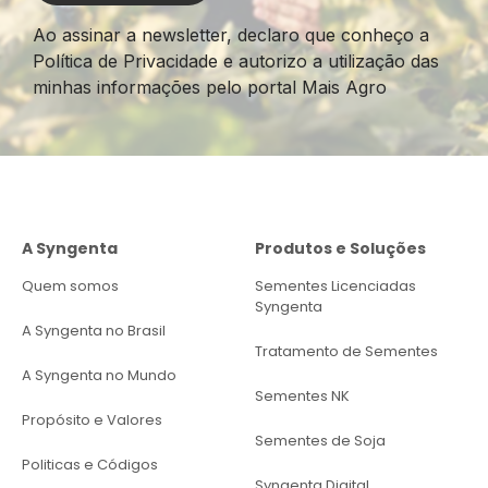
Ao assinar a newsletter, declaro que conheço a
Política de Privacidade e autorizo a utilização das
minhas informações pelo portal Mais Agro
A Syngenta
Produtos e Soluções
Quem somos
Sementes Licenciadas
Syngenta
A Syngenta no Brasil
Tratamento de Sementes
A Syngenta no Mundo
Sementes NK
Propósito e Valores
Sementes de Soja
Politicas e Códigos
Syngenta Digital