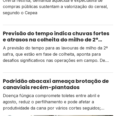
Oferta restrita, demanda aquecida e expectativa de
compras públicas sustentam a valorização do cereal,
segundo o Cepea
Previsão do tempo indica chuvas fortes
e atrasos na colheita do milho de 2ª
safra
A previsão do tempo para as lavouras de milho da 2ª
safra, que estão em fase de colheita, aponta para
desafios significativos nas operações em campo. De
acordo com dados da Conab, há um pequeno atraso
em relação ao mesmo período do ano passado, mas as
atividades estão ocorrendo de forma normal em
Podridão abacaxi ameaça brotação de
comparação à média dos […]
canaviais recém-plantados
Doença fúngica compromete toletes entre abril e
agosto, reduz o perfilhamento e pode afetar a
produtividade da cana por vários cortes seguidos;
prevenção começa na escolha das mudas