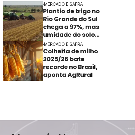
MERCADO E SAFRA
segundo o Imea
Plantio de trigo no
Rio Grande do Sul
chega a 97%, mas
umidade do solo
ainda freia o ritmo
MERCADO E SAFRA
Colheita de milho
2025/26 bate
recorde no Brasil,
aponta AgRural