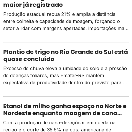
maior já registrado
Produção estadual recua 21% e amplia a distância
entre colheita e capacidade de moagem, forçando o
setor a lidar com margens apertadas, importações mais
caras e o risco de um El Niño intenso
Plantio de trigo no Rio Grande do Sul está
quase concluído
Excesso de chuva eleva a umidade do solo e a pressão
de doenças foliares, mas Emater-RS mantém
expectativa de produtividade dentro do previsto para a
safra 2026
Etanol de milho ganha espaço no Norte e
Nordeste enquanto moagem de cana
recua e tarifa dos EUA pressiona usinas
Com a produção de cana-de-açúcar em queda na
região e o corte de 35,5% na cota americana de