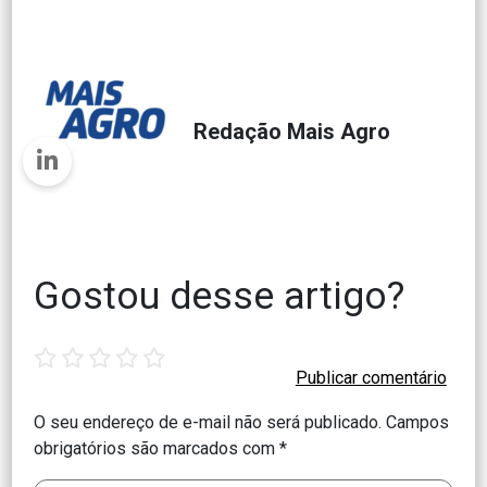
Redação Mais Agro
Gostou desse artigo?
1
2
3
4
5
star
stars
stars
stars
stars
O seu endereço de e-mail não será publicado.
Campos
obrigatórios são marcados com
*