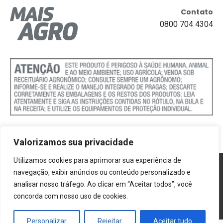
Contato
0800 704 4304
Valorizamos sua privacidade
Utilizamos cookies para aprimorar sua experiência de
Política de Cookies
navegação, exibir anúncios ou conteúdo personalizado e
analisar nosso tráfego. Ao clicar em “Aceitar todos”, você
Termos e Condições
concorda com nosso uso de cookies.
Politica de Privacidade
Personalizar
Rejeitar
Aceitar tudo