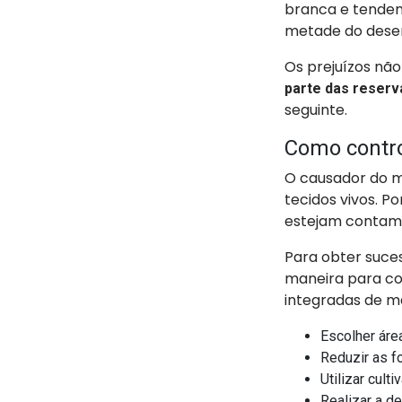
branca e tendem
metade do dese
Os prejuízos não
parte das reserv
seguinte.
Como contro
O causador do mí
tecidos vivos. Po
estejam contamin
Para obter suce
maneira para co
integradas de ma
Escolher áre
Reduzir as f
Utilizar cult
Realizar a de