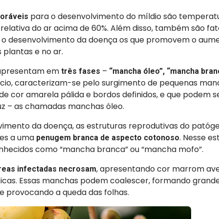
para o desenvolvimento do míldio são temperatu
oráveis
relativa do ar acima de 60%. Além disso, também são fa
 o desenvolvimento da doença os que promovem o aume
 plantas e no ar.
 apresentam em
–
três fases
“mancha óleo”, “mancha bran
ício, caracterizam-se pelo surgimento de pequenas ma
de cor amarela pálida e bordos definidos, e que podem s
 luz – as chamadas manchas óleo.
imento da doença, as estruturas reprodutivas do patóg
tes a uma
. Nesse es
penugem branca de aspecto cotonoso
onhecidos como “mancha branca” ou “mancha mofo”.
, apresentando cor marrom av
reas infectadas necrosam
cas. Essas manchas podem coalescer, formando grande
 e provocando a queda das folhas.