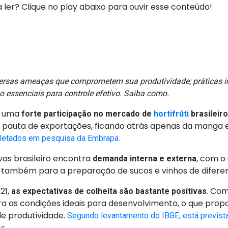
er? Clique no play abaixo para ouvir esse conteúdo!
versas ameaças que comprometem sua produtividade; práticas i
 essenciais para controle efetivo. Saiba como.
em uma
forte participação no mercado de
hortifrúti
brasileiro
na pauta de exportações, ficando atrás apenas da manga 
letados em pesquisa da Embrapa.
as brasileiro encontra
, com o 
demanda interna e externa
também para a preparação de sucos e vinhos de diferen
21,
. Co
as expectativas de colheita são bastante positivas
tra as condições ideais para desenvolvimento, o que pro
e produtividade.
Segundo levantamento do IBGE, está prevista
s.