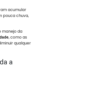
eram acumular
m pouca chuva,
 o manejo da
, como as
idade
iminuir qualquer
da a