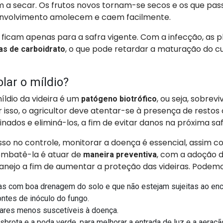
 a secar. Os frutos novos tornam-se secos e os que pa
nvolvimento amolecem e caem facilmente.
 ficam apenas para a safra vigente. Com a infecção, as 
, o que pode retardar a maturação do cu
as de carboidrato
lar o míldio?
ldio da videira é um
, ou seja, sobre
patógeno biotrófico
r isso, o agricultor deve atentar-se à presença de restos 
ados e eliminá-los, a fim de evitar danos na próxima saf
sso no controle, monitorar a doença é essencial, assim 
mbatê-la é atuar de
, com a adoção 
maneira preventiva
nejo a fim de aumentar a proteção das videiras. Podemos
as com boa drenagem do solo e que não estejam sujeitas ao en
ontes de inóculo do fungo.
ivares menos suscetíveis à doença.
sbrota e a poda verde, para melhorar a entrada de luz e a aeraçã