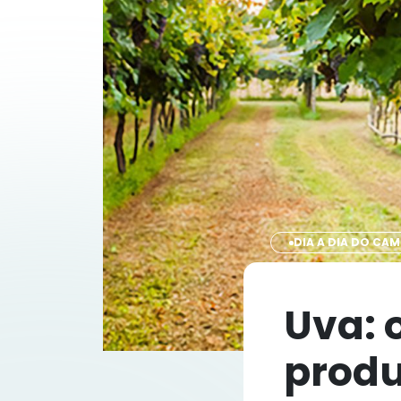
DIA A DIA DO CA
Uva: 
produ