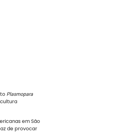
eto
Plasmopara
cultura
mericanas em São
paz de provocar