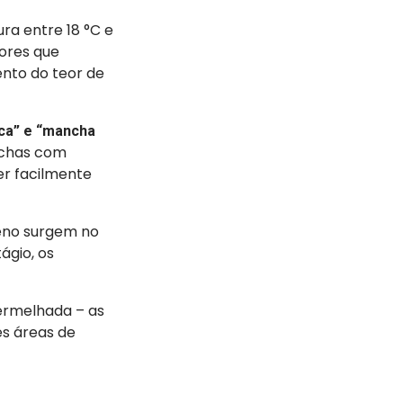
ra entre 18 °C e
tores que
nto do teor de
ca” e “mancha
nchas com
er facilmente
eno surgem no
tágio, os
ermelhada – as
s áreas de