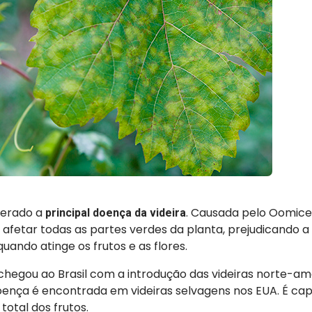
derado a
. Causada pelo Oomic
principal doença da videira
afetar todas as partes verdes da planta, prejudicando a 
uando atinge os frutos e as flores.
chegou ao Brasil com a introdução das videiras norte-a
doença é encontrada em videiras selvagens nos EUA. É ca
total dos frutos.