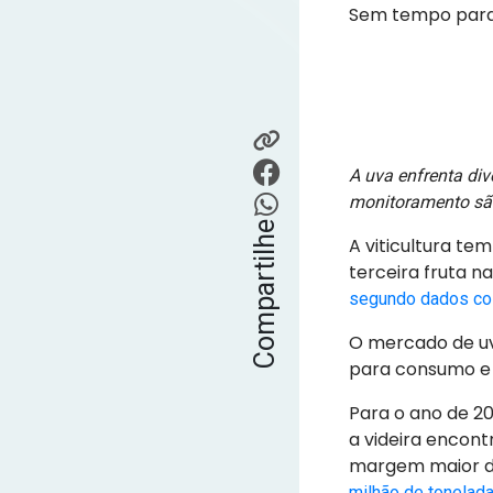
Sem tempo para l
A uva enfrenta di
monitoramento são
Compartilhe
A viticultura t
terceira fruta 
segundo dados co
O mercado de uv
para consumo e 
Para o ano de 20
a videira encon
margem maior d
milhão de tonelada