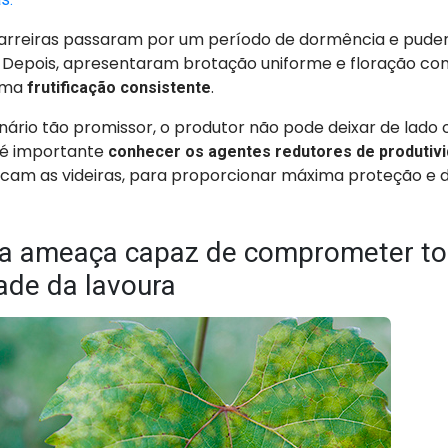
parreiras passaram por um período de dormência e pud
. Depois, apresentaram brotação uniforme e floração co
uma
.
frutificação consistente
ário tão promissor, o produtor não pode deixar de lado
, é importante
conhecer os agentes redutores de produtiv
cam as videiras, para proporcionar máxima proteção e d
ma ameaça capaz de comprometer to
ade da lavoura