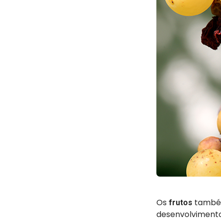
Os
também
frutos
desenvolvimento