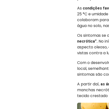
As
condições fav
25 °C e umidade 
colaboram para
água no solo, nas
Os sintomas se
No in
necrótica”.
aspecto oleoso, 
vistas contra a
Com o desenvolv
local, semelhan
sintomas são c
A partir daí,
as á
manchas necróti
tecido crestado