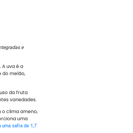
ntegradas e
. A uva é a
e do melão,
uso da fruta
tes variedades.
m o clima ameno,
porciona uma
 uma safra de 1,7