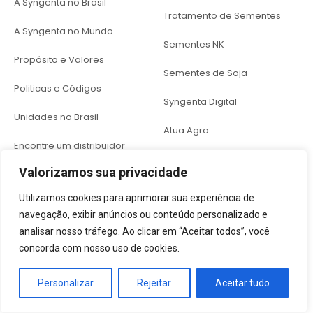
A Syngenta no Brasil
Tratamento de Sementes
A Syngenta no Mundo
Sementes NK
Propósito e Valores
Sementes de Soja
Politicas e Códigos
Syngenta Digital
Unidades no Brasil
Atua Agro
Encontre um distribuidor
Inseticidas
Valorizamos sua privacidade
Culturas
Herbicidas
Utilizamos cookies para aprimorar sua experiência de
Soja
navegação, exibir anúncios ou conteúdo personalizado e
Fungicidas
Milho
analisar nosso tráfego. Ao clicar em “Aceitar todos”, você
Seedcare
concorda com nosso uso de cookies.
Café
Imprensa
Personalizar
Rejeitar
Aceitar tudo
Algodão
Media Releases