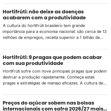
Nesse contexto, a ameaça de pragas é motivo de
grande preocupação entre os produtores rurais, pois
Hortifrúti: não deixe as doenças
elas podem atacar desde as raízes até os frutos e
acabarem com a produtividade
folhas, afetando […]
A cultura do hortifrúti brasileiro tem grande
importância para a economia nacional: são cerca de 13
milhões de empregos, receita superior a 1 bilhão de
dólares em exportação e produção de 53 milhões de
toneladas de alimentos, de acordo com os números
divulgados no Anuário Brasileiro de Horti & Fruti 2020.
Hortifrúti: 9 pragas que podem acabar
Para manter os bons […]
com sua produtividade
Hortifrúti sofre com nove principais pragas que podem
destruir a produção rapidamente. Conheça estas
pragas e estratégias de manejo eficazes. A cultura de
hortifrúti movimenta bilhões na economia brasileira e é
muito relevante no cenário mundial. O Brasil é o
terceiro maior produtor de frutas do mundo, ficando
Preços do açúcar sobem nas bolsas
atrás apenas da China e da Índia. […]
internacionais com safra 2026/27 mais