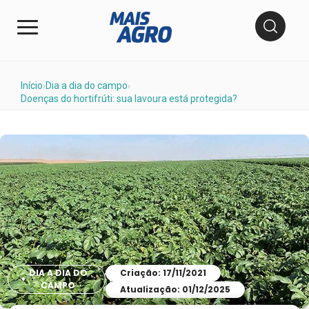
Início
Dia a dia do campo
›
›
Doenças do hortifrúti: sua lavoura está protegida?
DIA A DIA DO
Criação: 17/11/2021
CAMPO
Atualização: 01/12/2025