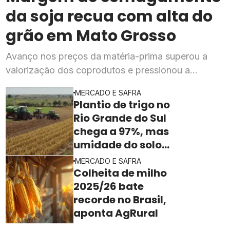
da soja recua com alta do
grão em Mato Grosso
Avanço nos preços da matéria-prima superou a
valorização dos coprodutos e pressionou a
rentabilidade da indústria processadora em julho,
MERCADO E SAFRA
segundo o Imea
Plantio de trigo no
Rio Grande do Sul
chega a 97%, mas
umidade do solo
ainda freia o ritmo
MERCADO E SAFRA
Colheita de milho
2025/26 bate
recorde no Brasil,
aponta AgRural