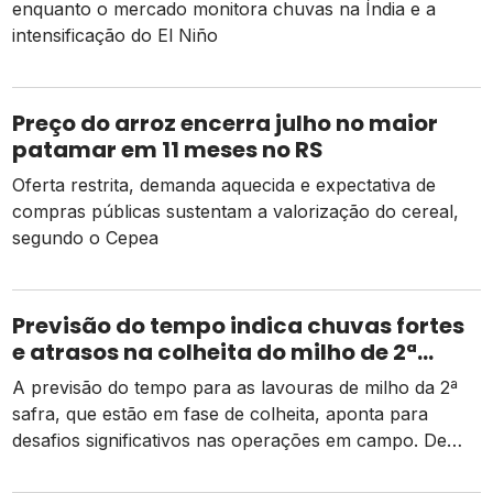
enquanto o mercado monitora chuvas na Índia e a
intensificação do El Niño
Preço do arroz encerra julho no maior
patamar em 11 meses no RS
Oferta restrita, demanda aquecida e expectativa de
compras públicas sustentam a valorização do cereal,
segundo o Cepea
Previsão do tempo indica chuvas fortes
e atrasos na colheita do milho de 2ª
safra
A previsão do tempo para as lavouras de milho da 2ª
safra, que estão em fase de colheita, aponta para
desafios significativos nas operações em campo. De
acordo com dados da Conab, há um pequeno atraso
em relação ao mesmo período do ano passado, mas as