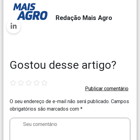
Redação Mais Agro
Gostou desse artigo?
1
2
3
4
5
star
stars
stars
stars
stars
O seu endereço de e-mail não será publicado.
Campos
obrigatórios são marcados com
*