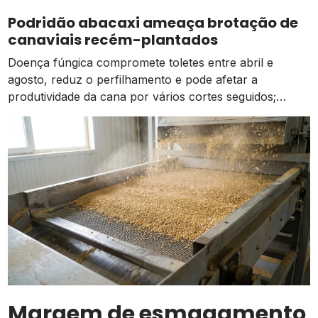
atividades estão ocorrendo de forma normal em
Podridão abacaxi ameaça brotação de
comparação à média dos […]
canaviais recém-plantados
Doença fúngica compromete toletes entre abril e
agosto, reduz o perfilhamento e pode afetar a
produtividade da cana por vários cortes seguidos;
prevenção começa na escolha das mudas
Margem de esmagamento