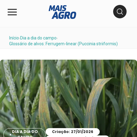
Início
Dia a dia do campo
›
›
Glossário de alvos: Ferrugem-linear (Puccinia striiformis)
DIA A DIA DO
Criação: 27/01/2026