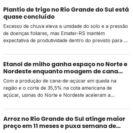
Plantio de trigo no Rio Grande do Sul está
quase concluído
Excesso de chuva eleva a umidade do solo e a pressão
de doenças foliares, mas Emater-RS mantém
expectativa de produtividade dentro do previsto para a
safra 2026
Etanol de milho ganha espaço no Norte e
Nordeste enquanto moagem de cana
recua e tarifa dos EUA pressiona usinas
Com a produção de cana-de-açúcar em queda na
região e o corte de 35,5% na cota americana de
açúcar, usinas do Norte e Nordeste aceleram a
diversificação para o etanol de milho como alternativa
de receita e competitividade.
Arroz no Rio Grande do Sul atinge maior
preço em 11 meses e puxa semana de