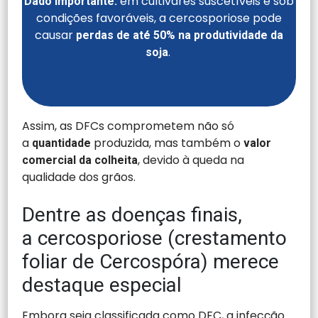
em cultivares suscetíveis e sob
Dado importante:
condições favoráveis, a cercosporiose pode
causar
perdas de até 50% na produtividade da
.
soja
Assim, as DFCs comprometem não só
a
produzida, mas também o
quantidade
valor
, devido à queda na
comercial da colheita
qualidade dos grãos.
Dentre as doenças finais,
a cercosporiose (crestamento
foliar de Cercospóra) merece
destaque especial
Embora seja classificada como DFC, a infecção