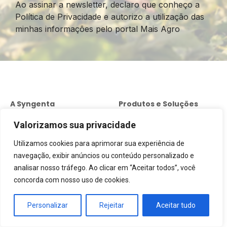
Ao assinar a newsletter, declaro que conheço a
Política de Privacidade e autorizo a utilização das
minhas informações pelo portal Mais Agro
A Syngenta
Produtos e Soluções
Quem somos
Sementes Licenciadas
Valorizamos sua privacidade
Syngenta
A Syngenta no Brasil
Utilizamos cookies para aprimorar sua experiência de
Tratamento de Sementes
navegação, exibir anúncios ou conteúdo personalizado e
A Syngenta no Mundo
analisar nosso tráfego. Ao clicar em “Aceitar todos”, você
Sementes NK
concorda com nosso uso de cookies.
Propósito e Valores
Sementes de Soja
Politicas e Códigos
Personalizar
Rejeitar
Aceitar tudo
Syngenta Digital
Unidades no Brasil