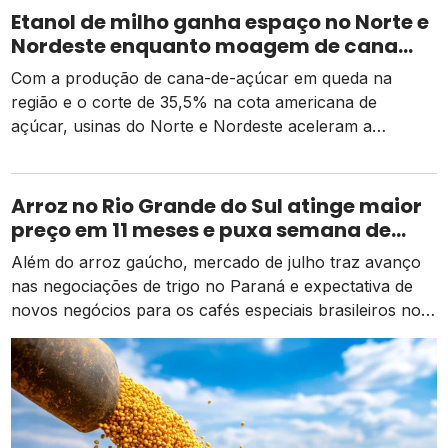
Etanol de milho ganha espaço no Norte e
Nordeste enquanto moagem de cana
recua e tarifa dos EUA pressiona usinas
Com a produção de cana-de-açúcar em queda na
região e o corte de 35,5% na cota americana de
açúcar, usinas do Norte e Nordeste aceleram a
diversificação para o etanol de milho como alternativa
de receita e competitividade.
Arroz no Rio Grande do Sul atinge maior
preço em 11 meses e puxa semana de
valorização no campo
Além do arroz gaúcho, mercado de julho traz avanço
nas negociações de trigo no Paraná e expectativa de
novos negócios para os cafés especiais brasileiros no
exterior