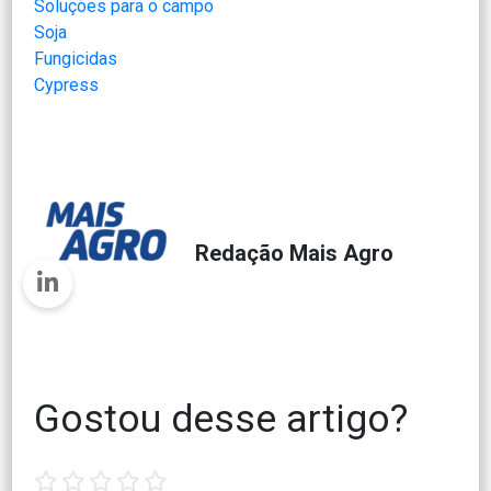
Soluções para o campo
Soja
Fungicidas
Cypress
Redação Mais Agro
Gostou desse artigo?
1
2
3
4
5
star
stars
stars
stars
stars