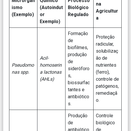
Microrgan
Químico
Processo
na
ismo
(Autoindut
Biológico
Agricultur
(Exemplo)
or
Regulado
a
Exemplo)
Formação
Proteção
de
radicular,
biofilmes,
solubilizaç
produção
Acil-
ão de
de
Pseudomo
homoserin
nutrientes
sideróforo
nas spp.
a lactonas
(ferro),
s,
(AHLs)
controle de
biossurfac
patógenos,
tantes e
remediaçã
antibiótico
o.
s.
Produção
Controle
de
biológico
antibiótico
de