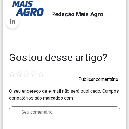
Redação Mais Agro
Gostou desse artigo?
1
2
3
4
5
star
stars
stars
stars
stars
O seu endereço de e-mail não será publicado.
Campos
obrigatórios são marcados com
*