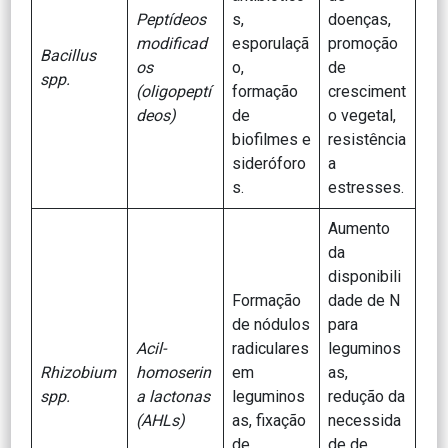
Peptídeos
s,
doenças,
modificad
esporulaçã
promoção
Bacillus
os
o,
de
spp.
(oligopeptí
formação
cresciment
deos)
de
o vegetal,
biofilmes e
resistência
sideróforo
a
s.
estresses.
Aumento
da
disponibili
Formação
dade de N
de nódulos
para
Acil-
radiculares
leguminos
Rhizobium
homoserin
em
as,
spp.
a lactonas
leguminos
redução da
(AHLs)
as, fixação
necessida
de
de de