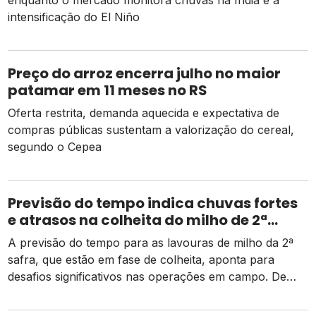
enquanto o mercado monitora chuvas na Índia e a
intensificação do El Niño
Preço do arroz encerra julho no maior
patamar em 11 meses no RS
Oferta restrita, demanda aquecida e expectativa de
compras públicas sustentam a valorização do cereal,
segundo o Cepea
Previsão do tempo indica chuvas fortes
e atrasos na colheita do milho de 2ª
safra
A previsão do tempo para as lavouras de milho da 2ª
safra, que estão em fase de colheita, aponta para
desafios significativos nas operações em campo. De
acordo com dados da Conab, há um pequeno atraso
em relação ao mesmo período do ano passado, mas as