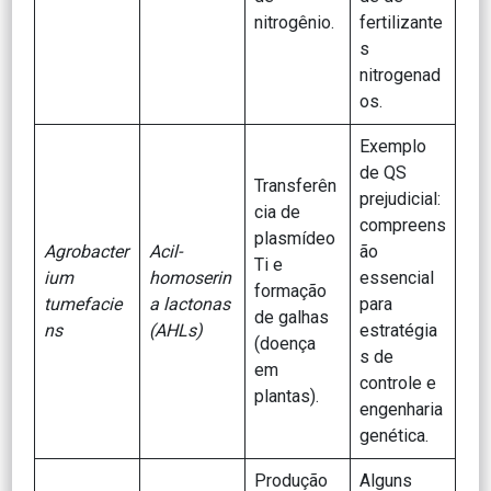
nitrogênio.
fertilizante
s
nitrogenad
os.
Exemplo
de QS
Transferên
prejudicial:
cia de
compreens
plasmídeo
Agrobacter
Acil-
ão
Ti e
ium
homoserin
essencial
formação
tumefacie
a lactonas
para
de galhas
ns
(AHLs)
estratégia
(doença
s de
em
controle e
plantas).
engenharia
genética.
Produção
Alguns