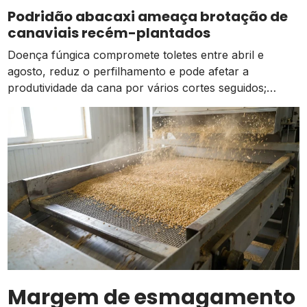
atividades estão ocorrendo de forma normal em
Podridão abacaxi ameaça brotação de
comparação à média dos […]
canaviais recém-plantados
Doença fúngica compromete toletes entre abril e
agosto, reduz o perfilhamento e pode afetar a
produtividade da cana por vários cortes seguidos;
prevenção começa na escolha das mudas
Margem de esmagamento