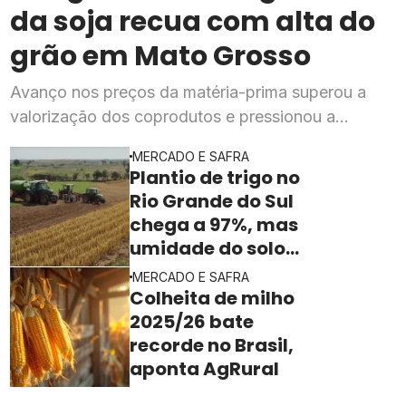
da soja recua com alta do
grão em Mato Grosso
Avanço nos preços da matéria-prima superou a
valorização dos coprodutos e pressionou a
rentabilidade da indústria processadora em julho,
MERCADO E SAFRA
segundo o Imea
Plantio de trigo no
Rio Grande do Sul
chega a 97%, mas
umidade do solo
ainda freia o ritmo
MERCADO E SAFRA
Colheita de milho
2025/26 bate
recorde no Brasil,
aponta AgRural