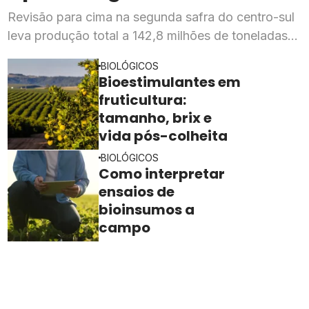
Revisão para cima na segunda safra do centro-sul
leva produção total a 142,8 milhões de toneladas,
mesmo com a "safrinha" ainda abaixo do pico
BIOLÓGICOS
histórico
Bioestimulantes em
fruticultura:
tamanho, brix e
vida pós-colheita
BIOLÓGICOS
Como interpretar
ensaios de
bioinsumos a
campo