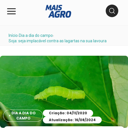
Início
Dia a dia do campo
›
›
Soja: seja implacável contra as lagartas na sua lavoura
DIA A DIA DO
Criação: 04/11/2020
CAMPO
Atualização: 16/08/2024