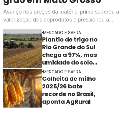
Avanço nos preços da matéria-prima superou a
valorização dos coprodutos e pressionou a
rentabilidade da indústria processadora em julho,
MERCADO E SAFRA
segundo o Imea
Plantio de trigo no
Rio Grande do Sul
chega a 97%, mas
umidade do solo
ainda freia o ritmo
MERCADO E SAFRA
Colheita de milho
2025/26 bate
recorde no Brasil,
aponta AgRural