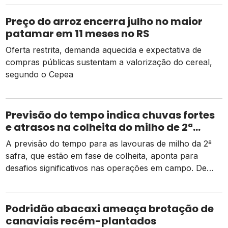
Preço do arroz encerra julho no maior
patamar em 11 meses no RS
Oferta restrita, demanda aquecida e expectativa de
compras públicas sustentam a valorização do cereal,
segundo o Cepea
Previsão do tempo indica chuvas fortes
e atrasos na colheita do milho de 2ª
safra
A previsão do tempo para as lavouras de milho da 2ª
safra, que estão em fase de colheita, aponta para
desafios significativos nas operações em campo. De
acordo com dados da Conab, há um pequeno atraso
em relação ao mesmo período do ano passado, mas as
atividades estão ocorrendo de forma normal em
Podridão abacaxi ameaça brotação de
comparação à média dos […]
canaviais recém-plantados