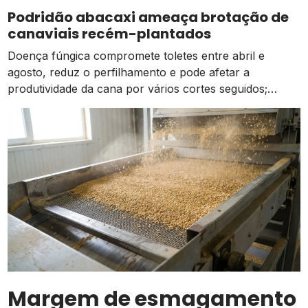
atividades estão ocorrendo de forma normal em
Podridão abacaxi ameaça brotação de
comparação à média dos […]
canaviais recém-plantados
Doença fúngica compromete toletes entre abril e
agosto, reduz o perfilhamento e pode afetar a
produtividade da cana por vários cortes seguidos;
prevenção começa na escolha das mudas
Margem de esmagamento