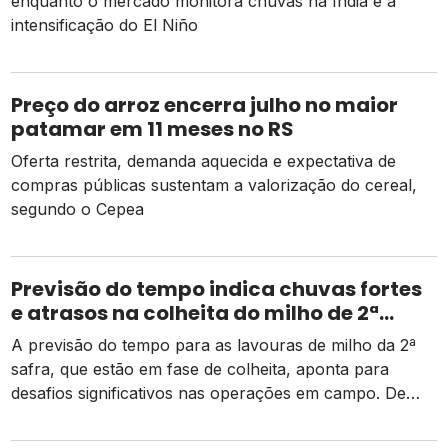
enquanto o mercado monitora chuvas na Índia e a
intensificação do El Niño
Preço do arroz encerra julho no maior
patamar em 11 meses no RS
Oferta restrita, demanda aquecida e expectativa de
compras públicas sustentam a valorização do cereal,
segundo o Cepea
Previsão do tempo indica chuvas fortes
e atrasos na colheita do milho de 2ª
safra
A previsão do tempo para as lavouras de milho da 2ª
safra, que estão em fase de colheita, aponta para
desafios significativos nas operações em campo. De
acordo com dados da Conab, há um pequeno atraso
em relação ao mesmo período do ano passado, mas as