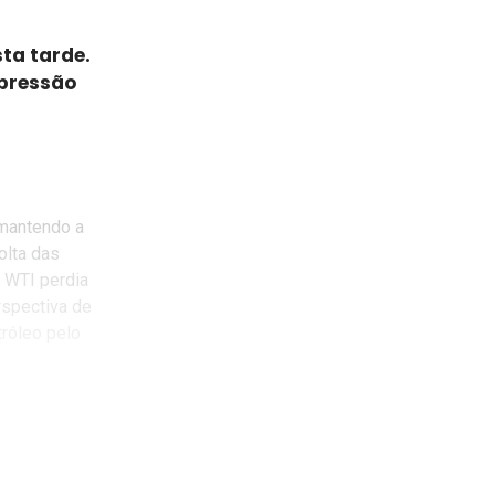
ta tarde.
 pressão
 mantendo a
olta das
o WTI perdia
rspectiva de
tróleo pelo
 fontes do
próximas de
am a operar
es patamares