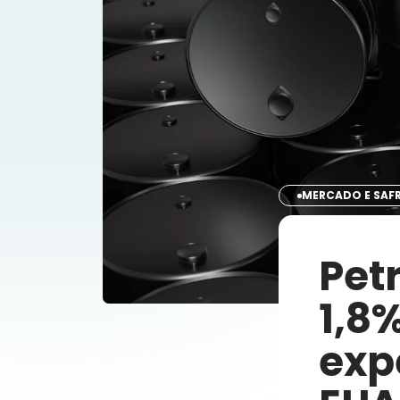
MERCADO E SAF
Pet
1,8
exp