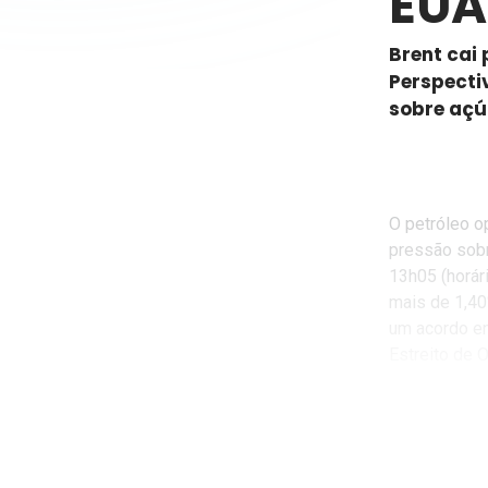
EUA
Brent cai
Perspecti
sobre açúc
O petróleo o
pressão sobr
13h05 (horári
mais de 1,40
um acordo en
Estreito de 
O movimento 
Paquistão (m
assinar um m
abaixo de US