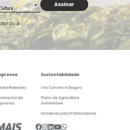
os
utorizo a
das altas
ano, o Brent
rca de 25%
mprensa
Sustentabilidade
gão
de
edia Releases
Uso Correto e Seguro
de cana. A
 não vê
ssessoria de
Plano de Agricultura
aperto de
mprensa
Sustentável
Iniciativas para Polinizadores
mpanhando o
julho sendo