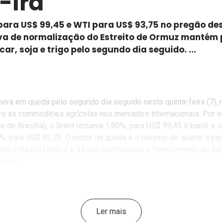
-Irã
 para US$ 99,45 e WTI para US$ 93,75 no pregão des
va de normalização do Estreito de Ormuz mantém
ar, soja e trigo pelo segundo dia seguido. ...
pera em queda pelo segundo dia seguido nesta quinta-feira (7),
e as commodities agrícolas nos mercados internacionais. Por v
o de Brasília), o Brent recuava 1,80%, para US$ 99,45 o barril, e 
%, para US$ 93,75. O motor da queda é o mesmo de quarta: a pe
tre Estados Unidos e Irã que normalizaria o fornecimento de pe
Ormuz.
é uma extensão do tombo de 7% registrado na véspera, quando
ediador das negociações) confirmaram que as partes estavam 
emorando de entendimento de uma página. Os contratos chegar
Ler mais
$ 100 (Brent) e US$ 91 (WTI) nas mínimas de quarta, os menor