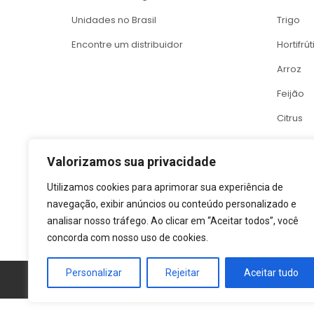
negociado a 
Unidades no Brasil
Trigo
321,70 por t
Encontre um distribuidor
Hortifrút
mais de 1%, 
plantio nos 
Arroz
Trigo e algo
Feijão
operam em ba
Citrus
após o forte 
O que 
Valorizamos sua privacidade
O mercado ag
Utilizamos cookies para aprimorar sua experiência de
americano Do
navegação, exibir anúncios ou conteúdo personalizado e
enquanto par
analisar nosso tráfego. Ao clicar em “Aceitar todos”, você
uma “lista d
concorda com nosso uso de cookies.
explica por 
Personalizar
Rejeitar
Aceitar tudo
Política de 
A confirmaçã
próximos mov
correlação à