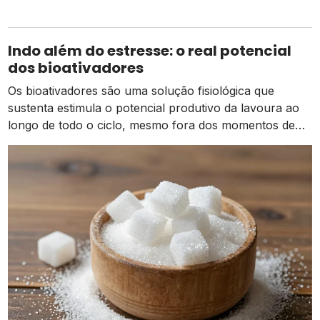
últimos 20 anos, o setor de hortifruticultura brasileiro
evoluiu em termos de disponibilidade de informações,
produção de qualidade e modernização da cadeia de
Indo além do estresse: o real potencial
comercialização. Na esfera internacional, o país
dos bioativadores
arrecadou, em 2021, […]
Os bioativadores são uma solução fisiológica que
sustenta estimula o potencial produtivo da lavoura ao
longo de todo o ciclo, mesmo fora dos momentos de
estresse