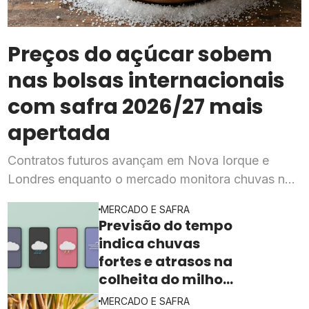
Preços do açúcar sobem
nas bolsas internacionais
com safra 2026/27 mais
apertada
Contratos futuros avançam em Nova Iorque e
Londres enquanto o mercado monitora chuvas na
Índia e a intensificação do El Niño
MERCADO E SAFRA
Previsão do tempo
indica chuvas
fortes e atrasos na
colheita do milho
de 2ª safra
MERCADO E SAFRA