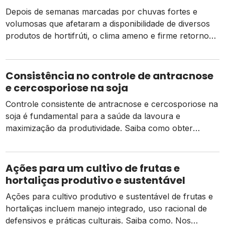
Depois de semanas marcadas por chuvas fortes e
volumosas que afetaram a disponibilidade de diversos
produtos de hortifrúti, o clima ameno e firme retornou
em grande parte das regiões produtoras do país. Com
isso, a Cepea registrou queda no preço da batata em
todos os atacados analisados, pela segunda semana
Consistência no controle de antracnose
consecutiva. A diminuição das chuvas […]
e cercosporiose na soja
Controle consistente de antracnose e cercosporiose na
soja é fundamental para a saúde da lavoura e
maximização da produtividade. Saiba como obter
sucesso. Com a semeadura da safra 2022/23 de soja
avançando em novembro, não se pode deixar de
planejar com antecedência o controle das doenças,
Ações para um cultivo de frutas e
especialmente no que se refere a antracnose e
hortaliças produtivo e sustentável
cercosporiose, […]
Ações para cultivo produtivo e sustentável de frutas e
hortaliças incluem manejo integrado, uso racional de
defensivos e práticas culturais. Saiba como. Nos