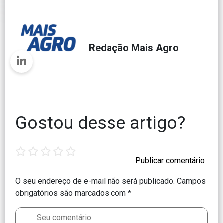
Redação Mais Agro
Gostou desse artigo?
1
2
3
4
5
star
stars
stars
stars
stars
O seu endereço de e-mail não será publicado.
Campos
obrigatórios são marcados com
*