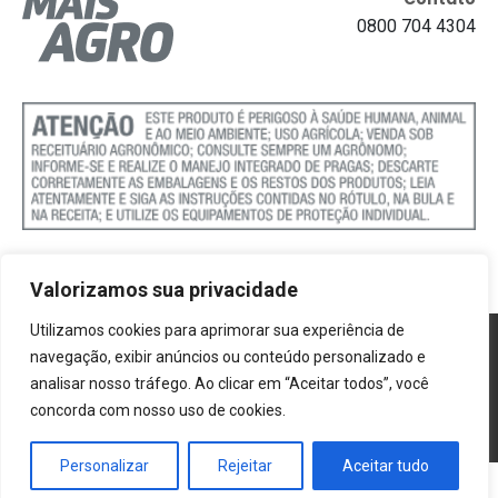
0800 704 4304
Valorizamos sua privacidade
Utilizamos cookies para aprimorar sua experiência de
Política de Cookies
navegação, exibir anúncios ou conteúdo personalizado e
analisar nosso tráfego. Ao clicar em “Aceitar todos”, você
Termos e Condições
concorda com nosso uso de cookies.
Politica de Privacidade
Personalizar
Rejeitar
Aceitar tudo
®2026 Mais Agro | Todos os direitos reservados