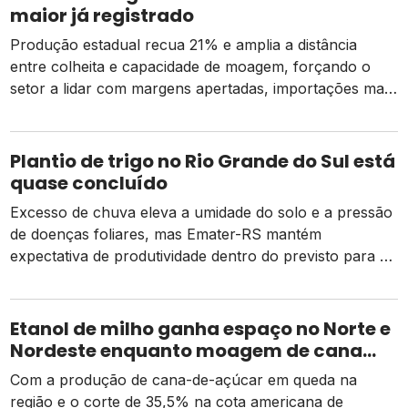
maior já registrado
Produção estadual recua 21% e amplia a distância
entre colheita e capacidade de moagem, forçando o
setor a lidar com margens apertadas, importações mais
caras e o risco de um El Niño intenso
Plantio de trigo no Rio Grande do Sul está
quase concluído
Excesso de chuva eleva a umidade do solo e a pressão
de doenças foliares, mas Emater-RS mantém
expectativa de produtividade dentro do previsto para a
safra 2026
Etanol de milho ganha espaço no Norte e
Nordeste enquanto moagem de cana
recua e tarifa dos EUA pressiona usinas
Com a produção de cana-de-açúcar em queda na
região e o corte de 35,5% na cota americana de