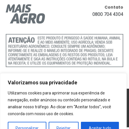
Contato
0800 704 4304
Valorizamos sua privacidade
Utilizamos cookies para aprimorar sua experiência de
Política de Cookies
navegação, exibir anúncios ou conteúdo personalizado e
analisar nosso tráfego. Ao clicar em “Aceitar todos”, você
Termos e Condições
concorda com nosso uso de cookies.
Politica de Privacidade
Personalizar
Rejeitar
Aceitar tudo