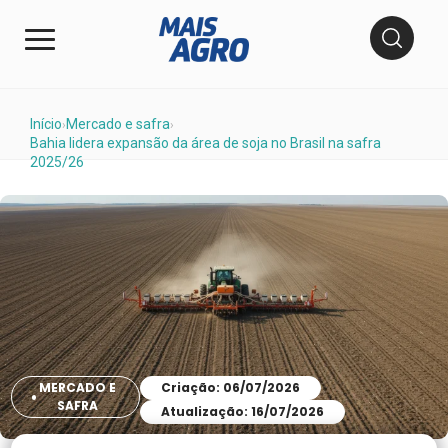
Início
Mercado e safra
›
›
Bahia lidera expansão da área de soja no Brasil na safra
2025/26
MERCADO E
Criação: 06/07/2026
SAFRA
Atualização: 16/07/2026