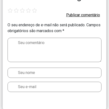
1
2
3
4
5
star
stars
stars
stars
stars
O seu endereço de e-mail não será publicado.
Campos
obrigatórios são marcados com
*