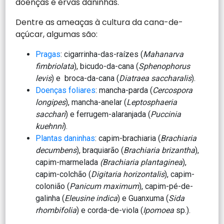
doenças e ervas daninhas.
Dentre as ameaças à cultura da cana-de-
açúcar, algumas são:
Pragas
: cigarrinha-das-raízes (
Mahanarva
fimbriolata
), bicudo-da-cana (
Sphenophorus
levis
) e broca-da-cana (
Diatraea saccharalis
).
Doenças foliares
: mancha-parda (
Cercospora
longipes
), mancha-anelar (
Leptosphaeria
sacchari
) e ferrugem-alaranjada (
Puccinia
kuehnni
).
Plantas daninhas
: capim-brachiaria (
Brachiaria
decumbens
), braquiarão (
Brachiaria brizantha
),
capim-marmelada
(Brachiaria plantaginea
),
capim-colchão (
Digitaria horizontalis
), capim-
colonião (
Panicum maximum
), capim-pé-de-
galinha (
Eleusine indica
) e Guanxuma (
Sida
rhombifolia
) e corda-de-viola (
Ipomoea
sp.).