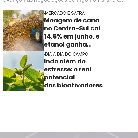
expectativa de novos negócios para os cafés
MERCADO E SAFRA
especiais brasileiros no exterior
Moagem de cana
no Centro-Sul cai
14,5% em junho, e
etanol ganha
espaço na safra
DIA A DIA DO CAMPO
2026/27
Indo além do
estresse: o real
potencial
dos bioativadores