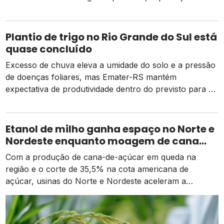
caras e o risco de um El Niño intenso
Plantio de trigo no Rio Grande do Sul está
quase concluído
Excesso de chuva eleva a umidade do solo e a pressão
de doenças foliares, mas Emater-RS mantém
expectativa de produtividade dentro do previsto para a
safra 2026
Etanol de milho ganha espaço no Norte e
Nordeste enquanto moagem de cana
recua e tarifa dos EUA pressiona usinas
Com a produção de cana-de-açúcar em queda na
região e o corte de 35,5% na cota americana de
açúcar, usinas do Norte e Nordeste aceleram a
diversificação para o etanol de milho como alternativa
de receita e competitividade.