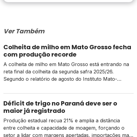
Ver Também
Colheita de milho em Mato Grosso fecha
com produção recorde
A colheita de milho em Mato Grosso está entrando na
reta final da colheita da segunda safra 2025/26.
Segundo o relatório de agosto do Instituto Mato-
grossense de Economia Agropecuária (Imea), até 8 de
agosto já haviam sido colhidos 99,10% da área do
estado, maior produtor de soja e milho do país. A
Déficit de trigo no Paraná deve ser o
produção deve fechar […]
maior já registrado
Produção estadual recua 21% e amplia a distância
entre colheita e capacidade de moagem, forçando o
setor a lidar com margens apertadas, importações mais