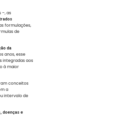
 –, as
trados
as formulações,
rmulas de
ão da
os anos, esse
s integradas aos
do à maior
gram conceitos
om a
u intervalo de
s, doenças e