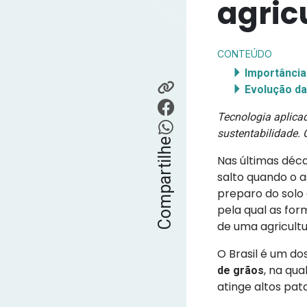
agric
CONTEÚDO
Importância
Evolução d
Tecnologia aplica
sustentabilidade.
Compartilhe
Nas últimas déc
salto quando o a
preparo do solo
pela qual as fo
de uma agricult
O Brasil é um d
, na qu
de grãos
atinge altos pat