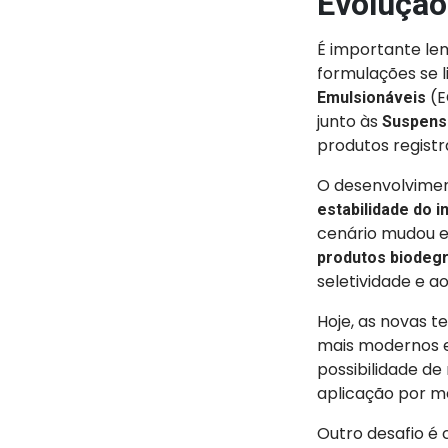
Evolução
É importante lem
formulações se l
(E
Emulsionáveis
junto às
Suspens
produtos registr
O desenvolvime
estabilidade do i
cenário mudou e
produtos biodeg
seletividade e ao
Hoje, as novas 
mais modernos e 
possibilidade de
aplicação por m
Outro desafio é