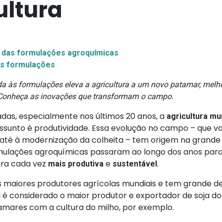
ultura
 das formulações agroquímicas
as formulações
da às formulações eleva a agricultura a um novo patamar, melho
 Conheça as inovações que transformam o campo.
adas, especialmente nos últimos 20 anos, a
agricultura mu
ssunto é produtividade. Essa evolução no campo – que va
 até à modernização da colheita – tem origem na grand
rmulações agroquímicas passaram ao longo dos anos par
ura cada vez
e
.
mais produtiva
sustentável
os maiores produtores agrícolas mundiais e tem grande 
al é considerado o maior produtor e exportador de soja do
amares com a cultura do milho, por exemplo.