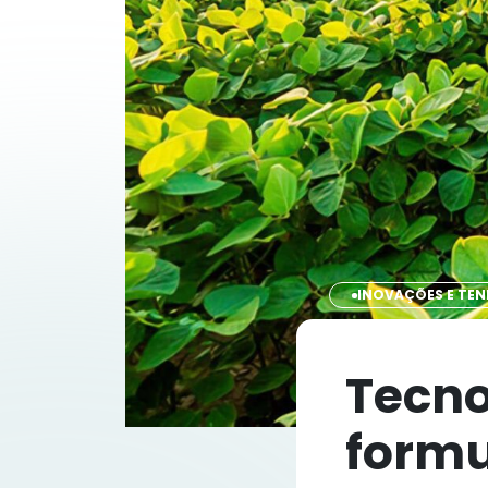
INOVAÇÕES E TEN
Tecno
formu