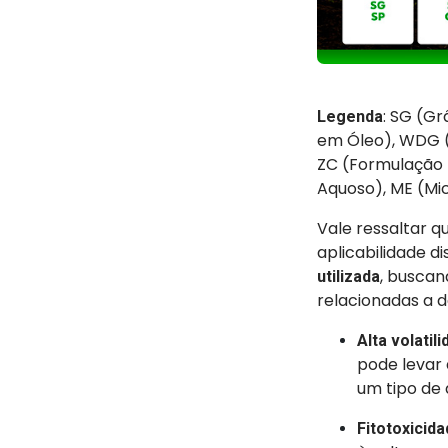
: SG (Gr
Legenda
em Óleo), WDG (
ZC (Formulação 
Aquoso), ME (Mi
Vale ressaltar 
aplicabilidade di
, buscan
utilizada
relacionadas a d
Alta volatili
pode levar
um tipo de 
Fitotoxicid