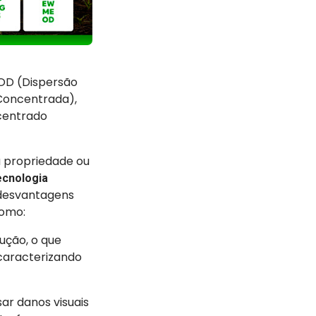
, OD (Dispersão
Concentrada),
centrado
a propriedade ou
ecnologia
 desvantagens
como:
ução, o que
caracterizando
ar danos visuais