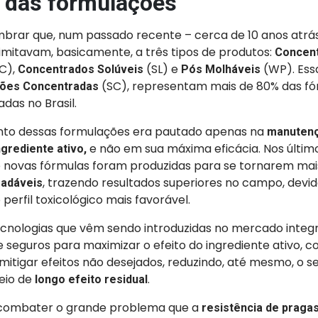
 das formulações
brar que, num passado recente – cerca de 10 anos atrás
imitavam, basicamente, a três tipos de produtos:
Concen
C),
(SL) e
(WP). Ess
Concentrados Solúveis
Pós Molháveis
(SC), representam mais de 80% das fó
ões Concentradas
adas no Brasil.
nto dessas formulações era pautado apenas na
manutenç
e não em sua máxima eficácia. Nos últim
ngrediente ativo,
 novas fórmulas foram produzidas para se tornarem mai
, trazendo resultados superiores no campo, devi
radáveis
 perfil toxicológico mais favorável.
tecnologias que vêm sendo introduzidas no mercado inte
seguros para maximizar o efeito do ingrediente ativo, c
 mitigar efeitos não desejados, reduzindo, até mesmo, o se
eio de
.
longo efeito residual
 combater o grande problema que a
resistência de praga