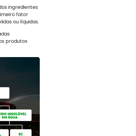
os ingredientes
imeiro fator
idas ou líquidas.
adas
os produtos