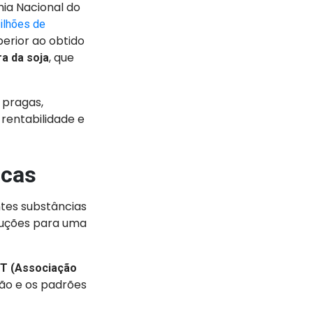
a Nacional do
ilhões de
perior ao obtido
, que
ra da soja
 pragas,
rentabilidade e
icas
tes substâncias
oluções para uma
T (Associação
ção e os padrões