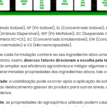
ânulo Solúvel), SP (Pó Solúvel), SL (Concentrado Solúvel)
Grânulo Dispersível), WP (Pó Molhável), SC (Suspensão 
mista SC+CS), EC (Concentrado Emulsionável), EW (Con
croemulsão) e CS (Microencapsulado).
que cada formulação confere ao seu ingrediente ativo um
stinta. Assim,
diversos fatores direcionam a escolha pela t
do ampliar sua eficiência agronômica e mitigar algumas
eterminadas propriedades dos ingredientes ativos, tais 
a volatilização pode ocorrer após a aplicação da sol
dade:
 ao deslocamento gasoso do produto para outras áreas, 
deriva.
as propriedades do agroquímico utilizado podem caus
ade: