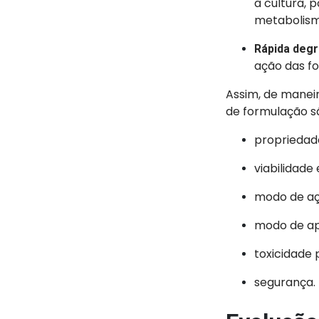
à cultura, 
metabolism
Rápida deg
ação das fo
Assim, de maneir
de formulação s
propriedade
viabilidade
modo de açã
modo de ap
toxicidade 
segurança.