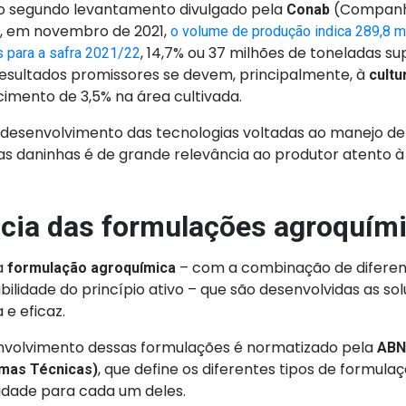
o segundo levantamento divulgado pela
(Companhi
Conab
, em novembro de 2021,
o volume de produção indica 289,8 m
, 14,7% ou 37 milhões de toneladas su
s para a safra 2021/22
resultados promissores se devem, principalmente, à
cultu
imento de 3,5% na área cultivada.
o desenvolvimento das tecnologias voltadas ao manejo de
s daninhas é de grande relevância ao produtor atento à 
cia das formulações agroquím
a
– com a combinação de diferen
formulação agroquímica
bilidade do princípio ativo – que são desenvolvidas as s
 e eficaz.
senvolvimento dessas formulações é normatizado pela
ABN
, que define os diferentes tipos de formula
rmas Técnicas)
idade para cada um deles.